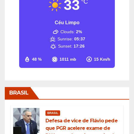
33
°C
Céu Limpo
Clouds:
2%
Sunrise:
05:37
Sunset:
17:26
48 %
1011 mb
15 Km/h
BRASIL
BRASIL
Defesa de vice de Flávio pede
que PGR acelere exame de