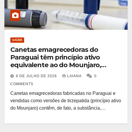
SAÚDE
Canetas emagrecedoras do
Paraguai têm princípio ativo
equivalente ao do Mounjaro,
mostra análise da Unicamp
6 DE JULHO DE 2026
LAIANA
0
COMMENTS
Canetas emagrecedoras fabricadas no Paraguai e
vendidas como versões de tirzepatida (princípio ativo
do Mounjaro) contêm, de fato, a substância,…