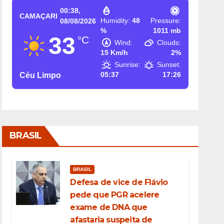
00:38,
CAMAÇARI
Humidity:
48
Pressure:
08/08/2026
%
1011 mb
33
°C
Wind:
Clouds:
15 Km/h
2%
Sunrise:
Sunset:
05:37
17:26
Céu Limpo
BRASIL
BRASIL
Defesa de vice de Flávio
pede que PGR acelere
exame de DNA que
afastaria suspeita de