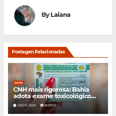
By
Laiana
Postagen Relacionadas
BAHIA
CNH mais rigorosa: Bahia
adota exame toxicológico
para novos motoristas das
AGO 6, 2026
MARIO
categorias A e B