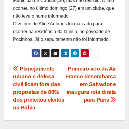
Municipal de Cansanção, mas não resistiu. O fato
ocorreu no último domingo (27) em um clube, que
não teve o nome informado.
O velório de Alice Antunes foi marcado para
ocorrer na residência da família, no povoado de
Pocinhos. Já o sepultamento não foi informado.
Navegação
Planejamento
Primeiro voo da Air
urbano e defesa
France desembarca
de
civil ficam fora das
em Salvador e
Post
propostas de 80%
inaugura rota direta
dos prefeitos eleitos
para Paris
na Bahia