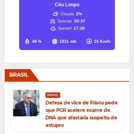
Céu Limpo
Clouds:
2%
Sunrise:
05:37
Sunset:
17:26
48 %
1011 mb
15 Km/h
BRASIL
BRASIL
Defesa de vice de Flávio pede
que PGR acelere exame de
DNA que afastaria suspeita de
estupro