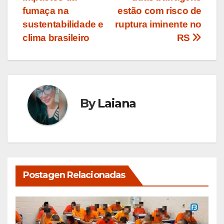
Post
fumaça na
estão com risco de
sustentabilidade e
ruptura iminente no
clima brasileiro
RS
By
Laiana
Postagen Relacionadas