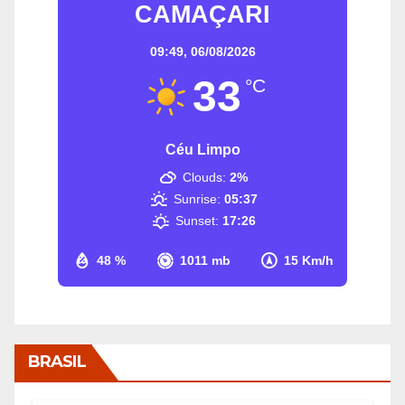
CAMAÇARI
09:49,
06/08/2026
33
°C
Céu Limpo
Clouds:
2%
Sunrise:
05:37
Sunset:
17:26
48 %
1011 mb
15 Km/h
BRASIL