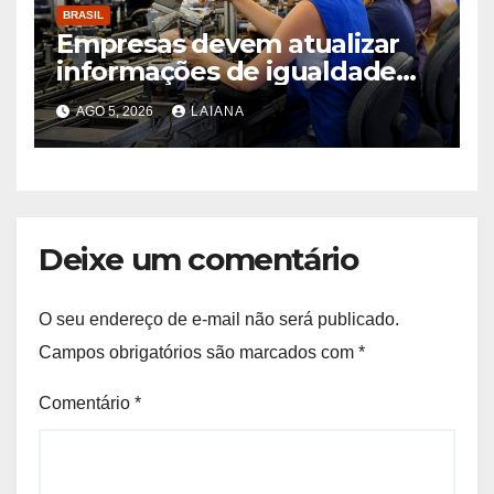
BRASIL
Empresas devem atualizar
informações de igualdade
salarial entre homens e
AGO 5, 2026
LAIANA
mulheres até 31 de agosto
Deixe um comentário
O seu endereço de e-mail não será publicado.
Campos obrigatórios são marcados com
*
Comentário
*