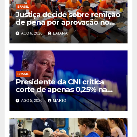
BRASIL
Justiça decide sobre remição
de pena por aprovação no
ENEM e no ENCCEJA
AGO 6, 2026
LAIANA
BRASIL
Presidente da CNI critica
corte de apenas 0,25% na
taxa de juros e diz que
AGO 5, 2026
MARIO
decisão segue asfixiando a
população