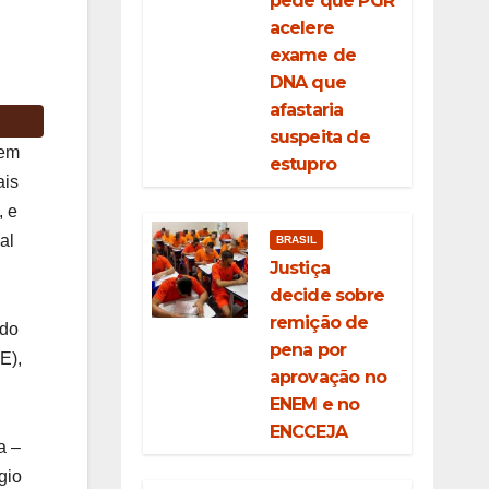
pede que PGR
acelere
exame de
DNA que
afastaria
suspeita de
 em
estupro
ais
, e
al
BRASIL
Justiça
decide sobre
remição de
 do
pena por
E),
aprovação no
,
ENEM e no
ENCCEJA
a –
gio