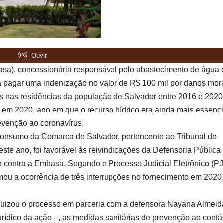
a), concessionária responsável pelo abastecimento de água
 a pagar uma indenização no valor de R$ 100 mil por danos mor
os nas residências da população de Salvador entre 2016 e 2020
 em 2020, ano em que o recurso hídrico era ainda mais essenci
evenção ao coronavírus.
Consumo da Comarca de Salvador, pertencente ao Tribunal de
ste ano, foi favorável às reivindicações da Defensoria Pública
contra a Embasa. Segundo o Processo Judicial Eletrônico (PJ
ou a ocorrência de três interrupções no fornecimento em 2020
juizou o processo em parceria com a defensora Nayana Almeid
ídico da ação –, as medidas sanitárias de prevenção ao contá