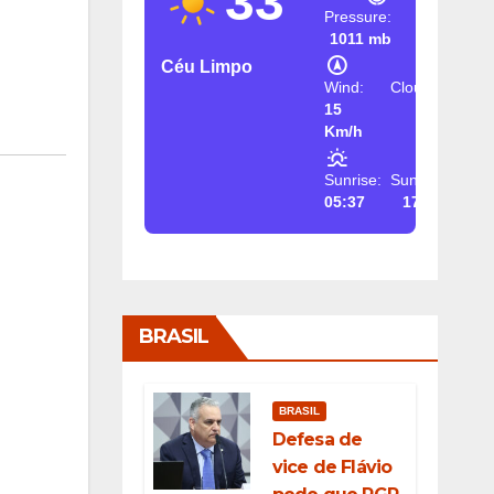
33
Pressure:
1011 mb
Céu Limpo
Wind:
Clouds:
15
2%
Km/h
Sunrise:
Sunset:
05:37
17:26
BRASIL
BRASIL
Defesa de
vice de Flávio