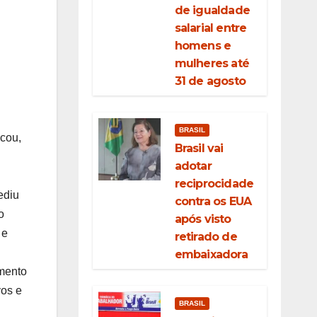
de igualdade
salarial entre
homens e
mulheres até
31 de agosto
BRASIL
scou,
Brasil vai
adotar
reciprocidade
ediu
contra os EUA
o
após visto
 e
retirado de
embaixadora
amento
vos e
BRASIL