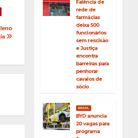
Falência de
rede de
farmácias
deixa 500
pleno
funcionários
hia
sem rescisão
e Justiça
encontra
barreiras para
penhorar
cavalos de
sócio
BRASIL
BYD anuncia
20 vagas para
programa