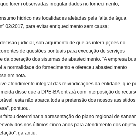
e que forem observadas irregularidades no fornecimento;
consumo hídrico nas localidades afetadas pela falta de água,
º 02/2017, para evitar enriquecimento sem causa;
decisão judicial, sob argumento de que as interrupções no
correntes de questões pontuais para execução de serviços
arte da operação dos sistemas de abastecimento. “A empresa bu
el a normalidade do fornecimento e ofereceu abastecimento
isse em nota.
uve atendimento integral das reivindicações da entidade, que p
lmeida disse que a DPE-BA entrará com interposição de recurs
rável, esta não abarca toda a pretensão dos nossos assistidos
asa”, pontuou.
m faltou determinar a apresentação do plano regional de sane
envolvidos nos últimos cinco anos para atendimento dos objeti
elação”, garantiu.