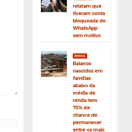
relatam que
tiveram conta
bloqueada do
WhatsApp
sem motivo
BRASIL
Baianos
nascidos em
famílias
abaixo da
média de
renda tem
75% de
chance de
permanecer
entre os mais