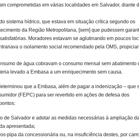
ram comprometidas em várias localidades em Salvador, diante 
do sistema hídrico, que estava em situação crítica segundo os
tecimento da Região Metropolitana, [sem] que pudessem garant
atisfatórias. Moradores estavam se aglutinando em poucos loc
trariava o isolamento social recomendado pela OMS, propicia
 consumo de água cobravam o consumo mensal sem abatimento 
 teria levado a Embasa a um enriquecimento sem causa.
determinou que a Embasa, além de pagar a indenização – que 
umidor (FEPC) para ser revertido em ações de defesa dos
pontos:
io de Salvador e adotar as medidas necessárias à ampliação d
da apresentada;
s-pipa da concessionária ou, na insuficiência destes, por carr