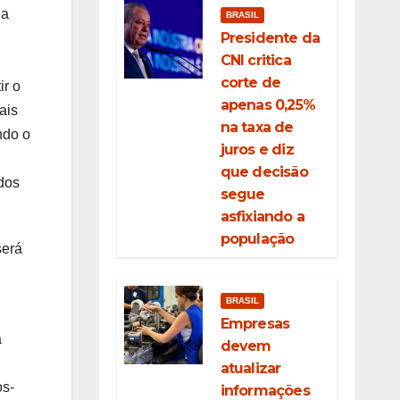
da
BRASIL
Presidente da
CNI critica
corte de
ir o
apenas 0,25%
ais
na taxa de
ndo o
juros e diz
que decisão
dos
segue
asfixiando a
população
será
BRASIL
Empresas
a
devem
atualizar
os-
informações