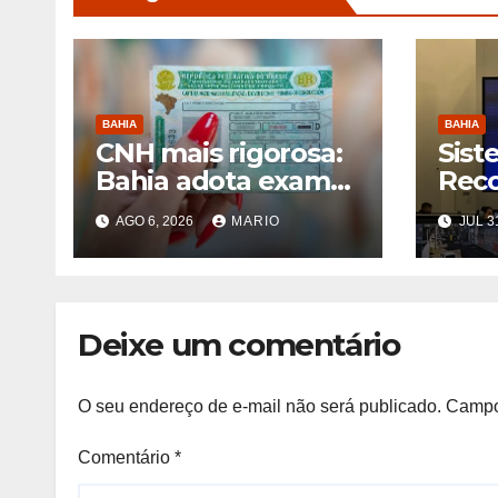
BAHIA
BAHIA
CNH mais rigorosa:
Sist
Bahia adota exame
Rec
toxicológico para
Faci
AGO 6, 2026
MARIO
JUL 3
novos motoristas
marc
das categorias A e B
fora
capt
Bahi
Deixe um comentário
O seu endereço de e-mail não será publicado.
Campo
Comentário
*