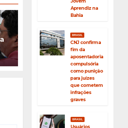
Jovem
Aprendiz na
Bahia
BRASIL
ia
CNJ confirma
fim da
ção
aposentadoria
eda
compulsória
como punição
para juízes
que cometem
infrações
graves
BRASIL
Usuários