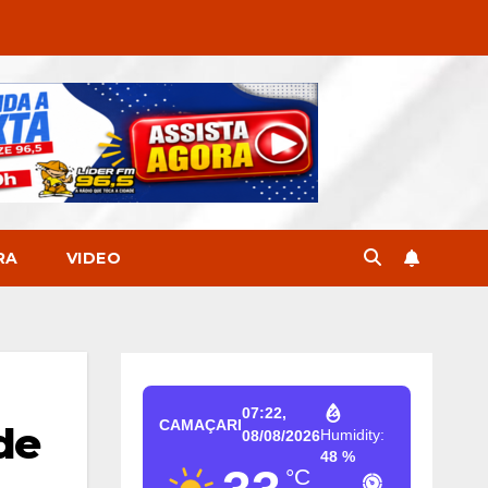
RA
VIDEO
07:22,
CAMAÇARI
de
Humidity:
08/08/2026
48 %
°C