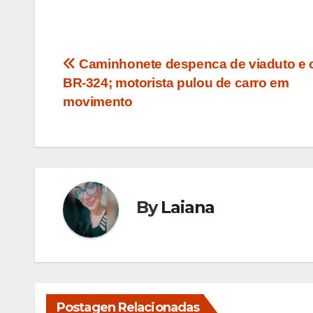
Navegação
Caminhonete despenca de viaduto e c
BR-324; motorista pulou de carro em
de
movimento
Post
By
Laiana
Postagen Relacionadas