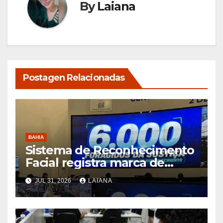
By
Laiana
Postagen Relacionadas
BAHIA
Sistema de Reconhecimento
Facial registra marca de
6.000 foragidos capturados
JUL 31, 2026
LAIANA
na Bahia, diz SSP