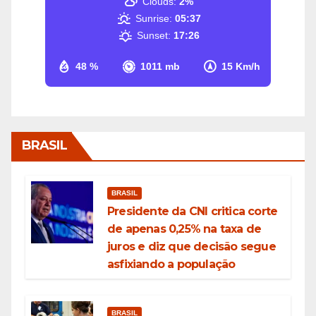
Clouds:
2%
Sunrise:
05:37
Sunset:
17:26
48 %
1011 mb
15 Km/h
BRASIL
BRASIL
Presidente da CNI critica corte
de apenas 0,25% na taxa de
juros e diz que decisão segue
asfixiando a população
BRASIL