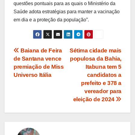
questões pontuais para as quais o Ministério da
Saúde adota estratégias para manter a vacinação
em dia e a proteção da população”.
Navegação
Baiana de Feira
Sétima cidade mais
de Santana vence
populosa da Bahia,
de
premiação de Miss
Itabuna tem 5
Post
Universo Itália
candidatos a
prefeito e 378 a
vereador para
eleição de 2024