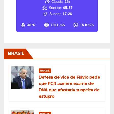
Clouds:
2%
Sunrise:
05:37
Sunset:
17:26
48 %
1011 mb
15 Km/h
BRASIL
BRASIL
Defesa de vice de Flávio pede
que PGR acelere exame de
DNA que afastaria suspeita de
estupro
BRASIL