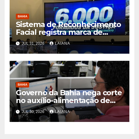
BAHIA
Sistema de Reconhecimento
Facial registra marca de
6.000 foragidos capturados
JUL 31, 2026
LAIANA
na Bahia, diz SSP
BAHIA
Governo da Bahia nega corte
no auxílio-alimentação de
servidores Reda
JUL 30, 2026
LAIANA