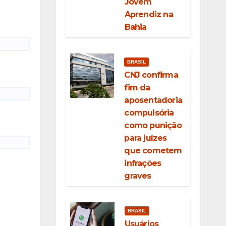
Jovem
Aprendiz na
Bahia
BRASIL
CNJ confirma
fim da
aposentadoria
compulsória
como punição
para juízes
que cometem
infrações
graves
BRASIL
Usuários