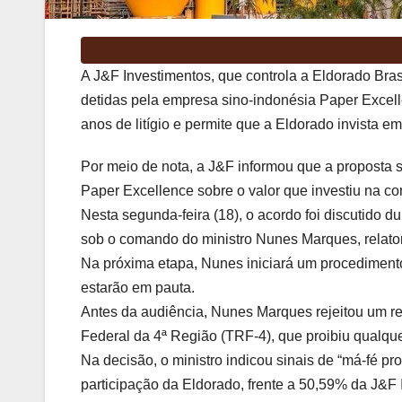
A J&F Investimentos, que controla a Eldorado Bra
detidas pela empresa sino-indonésia Paper Excell
anos de litígio e permite que a Eldorado invista e
Por meio de nota, a J&F informou que a proposta s
Paper Excellence sobre o valor que investiu na 
Nesta segunda-feira (18), o acordo foi discutido 
sob o comando do ministro Nunes Marques, relator
Na próxima etapa, Nunes iniciará um procedimento
estarão em pauta.
Antes da audiência, Nunes Marques rejeitou um r
Federal da 4ª Região (TRF-4), que proibiu qualquer
Na decisão, o ministro indicou sinais de “má-fé p
participação da Eldorado, frente a 50,59% da J&F 