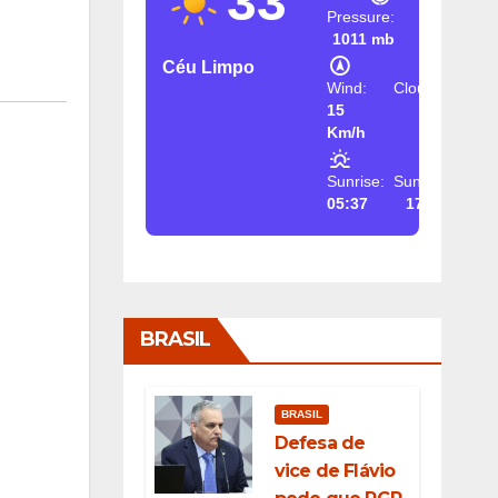
33
Pressure:
1011 mb
Céu Limpo
Wind:
Clouds:
15
2%
Km/h
Sunrise:
Sunset:
05:37
17:26
BRASIL
BRASIL
Defesa de
vice de Flávio