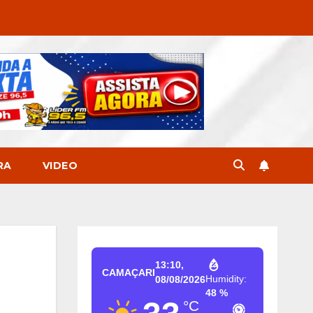
RA
VIDEO
13:10,
CAMAÇARI
Humidity:
08/08/2026
48 %
°C