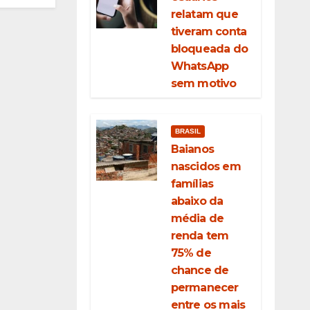
relatam que
tiveram conta
bloqueada do
WhatsApp
sem motivo
BRASIL
Baianos
nascidos em
famílias
abaixo da
média de
renda tem
75% de
chance de
permanecer
entre os mais