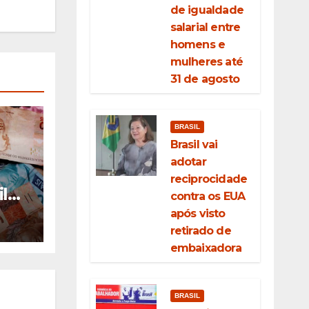
de igualdade
salarial entre
homens e
mulheres até
31 de agosto
BRASIL
Brasil vai
adotar
reciprocidade
l
contra os EUA
após visto
da
retirado de
embaixadora
BRASIL