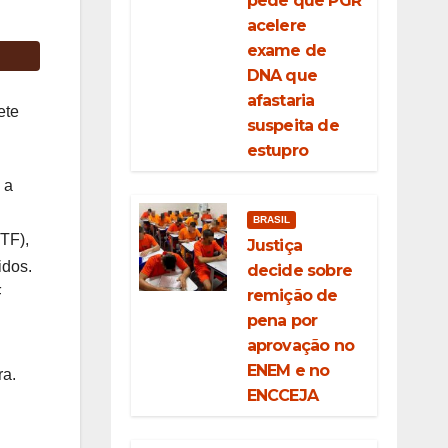
pede que PGR
acelere
exame de
DNA que
afastaria
ete
suspeita de
estupro
 a
BRASIL
STF),
Justiça
idos.
decide sobre
F
remição de
pena por
aprovação no
l
ENEM e no
ra.
ENCCEJA