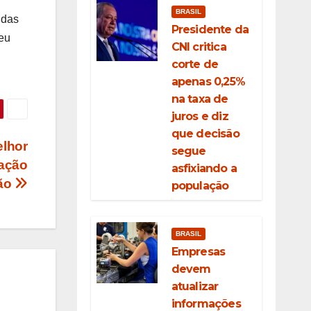
BRASIL
 das
Presidente da
seu
CNI critica
corte de
apenas 0,25%
na taxa de
juros e diz
que decisão
elhor
segue
pação
asfixiando a
ção
população
BRASIL
Empresas
devem
atualizar
informações