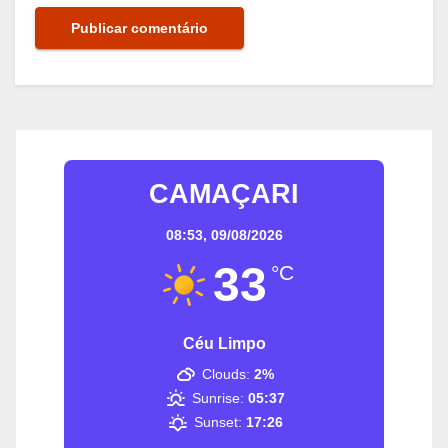
CAMAÇARI
08:53,
09/08/2026
33
°C
Céu Limpo
Clouds:
2%
Sunrise:
05:37
Sunset:
17:26