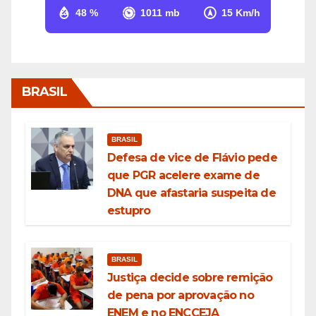
48 %
1011 mb
15 Km/h
BRASIL
BRASIL
Defesa de vice de Flávio pede
que PGR acelere exame de
DNA que afastaria suspeita de
estupro
BRASIL
Justiça decide sobre remição
de pena por aprovação no
ENEM e no ENCCEJA