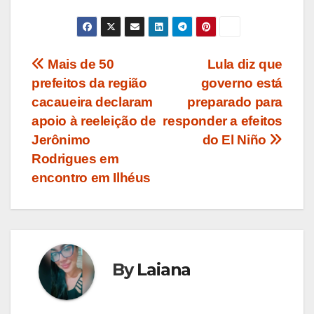
Navegação
Mais de 50
Lula diz que
prefeitos da região
governo está
de
cacaueira declaram
preparado para
Post
apoio à reeleição de
responder a efeitos
Jerônimo
do El Niño
Rodrigues em
encontro em Ilhéus
By
Laiana