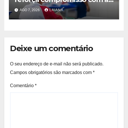
aprendizagem na rede
AGO 7, 2026
LAIANA
municipal de ensino
Deixe um comentário
O seu endereço de e-mail não será publicado.
Campos obrigatórios são marcados com
*
Comentário
*