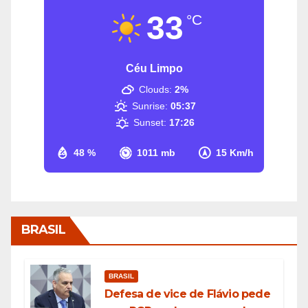
33
°C
Céu Limpo
Clouds:
2%
Sunrise:
05:37
Sunset:
17:26
48 %
1011 mb
15 Km/h
BRASIL
BRASIL
Defesa de vice de Flávio pede