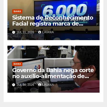
BAHIA
Sistema de Reconhecimento
Facial registra marca de
6.000 foragidos capturados
JUL 31, 2026
LAIANA
na Bahia, diz SSP
BAHIA
Governo da Bahia nega corte
no auxílio-alimentação de
servidores Reda
JUL 30, 2026
LAIANA