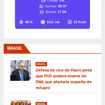
Clouds:
2%
Sunrise:
05:37
Sunset:
17:26
48 %
1011 mb
15 Km/h
BRASIL
BRASIL
Defesa de vice de Flávio pede
que PGR acelere exame de
DNA que afastaria suspeita de
estupro
BRASIL