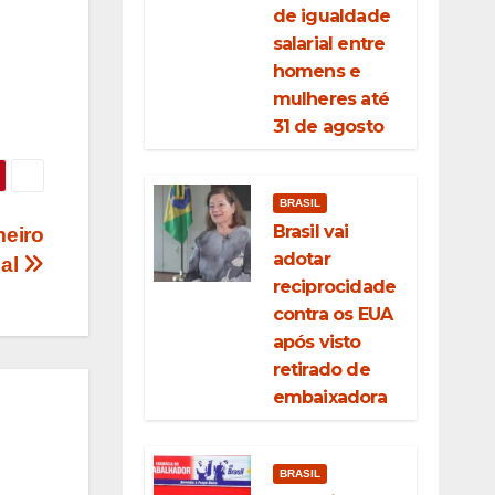
de igualdade
salarial entre
homens e
mulheres até
31 de agosto
BRASIL
Brasil vai
meiro
adotar
ual
reciprocidade
contra os EUA
após visto
retirado de
embaixadora
BRASIL