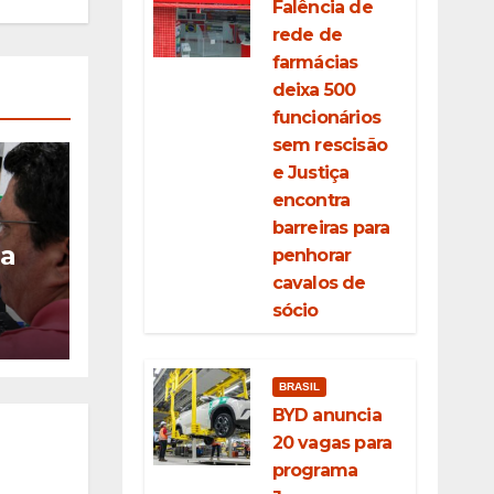
Falência de
rede de
farmácias
deixa 500
funcionários
sem rescisão
e Justiça
encontra
barreiras para
ia
penhorar
cavalos de
ção
sócio
eda
BRASIL
BYD anuncia
20 vagas para
programa