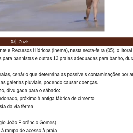
e e Recursos Hídricos (Inema), nesta sexta-feira (05), o litoral
s para banhistas e outras 13 praias adequadas para banho, dur
praias, cenário que determina as possíveis contaminações por a
 das galerias pluviais, podendo causar doenças.
nho, divulgada para o sábado:
ndonado, próximo à antiga fábrica de cimento
ia da via férrea
égio João Florêncio Gomes)
e à rampa de acesso à praia