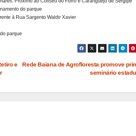
mares. Próximo ao Coliseu do Forró e Caranguejo de Sergipe
ionamento do parque
frente à Rua Sargento Waldir Xavier
 do parque
etiro e
Rede Baiana de Agrofloresta promove pri
r
seminário estad