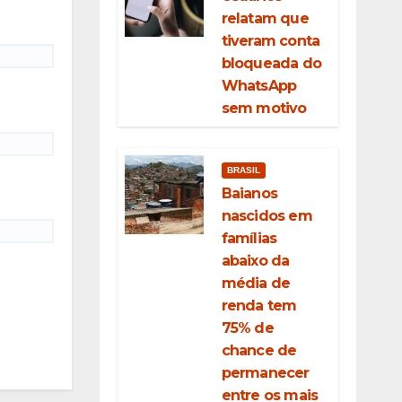
relatam que
tiveram conta
bloqueada do
WhatsApp
sem motivo
BRASIL
Baianos
nascidos em
famílias
abaixo da
média de
renda tem
75% de
chance de
permanecer
entre os mais