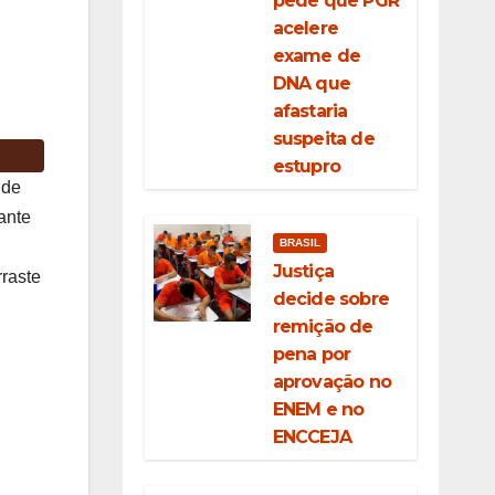
pede que PGR
acelere
exame de
DNA que
afastaria
suspeita de
estupro
 de
ante
BRASIL
Justiça
rraste
decide sobre
remição de
pena por
aprovação no
ENEM e no
ENCCEJA