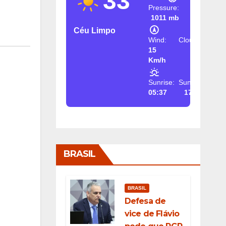
33
Pressure:
1011 mb
Céu Limpo
Wind:
Clouds:
15
2%
Km/h
Sunrise:
Sunset:
05:37
17:26
BRASIL
BRASIL
Defesa de
vice de Flávio