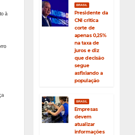
BRASIL
Presidente da
to à
CNI critica
corte de
apenas 0,25%
na taxa de
rro
juros e diz
que decisão
segue
asfixiando a
população
ça
BRASIL
Empresas
devem
atualizar
informações