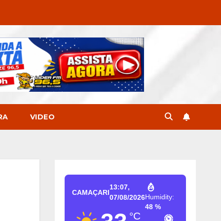
RA
VIDEO
13:07,
CAMAÇARI
Humidity:
07/08/2026
48 %
°C