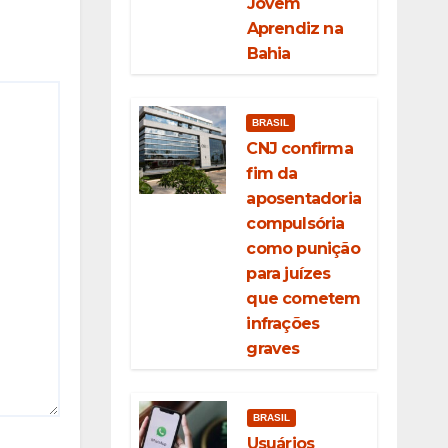
Jovem
Aprendiz na
Bahia
BRASIL
CNJ confirma
fim da
aposentadoria
compulsória
como punição
para juízes
que cometem
infrações
graves
BRASIL
Usuários