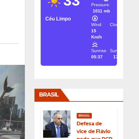
33
Pressure:
1011 mb
Céu Limpo
Wind:
Clouds:
15
2%
Km/h
Sunrise:
Sunset:
05:37
17:26
BRASIL
BRASIL
Defesa de
vice de Flávio