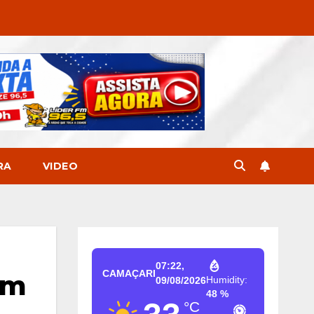
RA
VIDEO
07:22,
CAMAÇARI
am
Humidity:
09/08/2026
48 %
°C