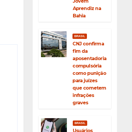
Jovem
Aprendiz na
Bahia
BRASIL
CNJ confirma
fim da
aposentadoria
compulsória
como punição
para juízes
que cometem
infrações
graves
BRASIL
Usuários