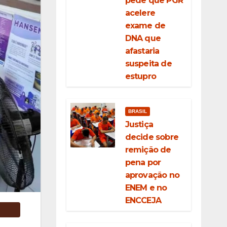
pede que PGR
acelere
exame de
DNA que
afastaria
suspeita de
estupro
BRASIL
Justiça
decide sobre
remição de
pena por
aprovação no
ENEM e no
ENCCEJA