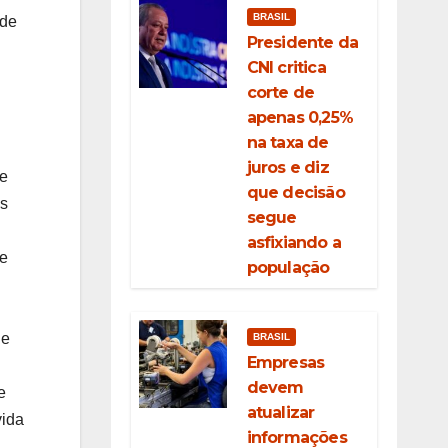
BRASIL
úde
Presidente da
CNI critica
corte de
apenas 0,25%
na taxa de
juros e diz
 e
que decisão
as
segue
asfixiando a
 e
população
de
BRASIL
Empresas
devem
e
atualizar
vida
informações