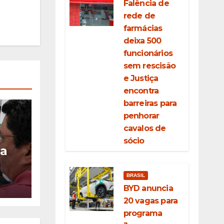
Falência de
rede de
farmácias
deixa 500
funcionários
sem rescisão
e Justiça
encontra
barreiras para
penhorar
cavalos de
sócio
ia
ção
BRASIL
eda
BYD anuncia
20 vagas para
programa