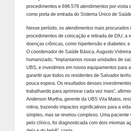
procedimentos e 696.578 atendimentos por visita 
como porta de entrada do Sistema Único de Saúd
Nesse período, os atendimentos mais procurados 
procedimentos de colocação e retirada de DIU; a 
doenças crônicas, como hipertensão e diabetes; e
O coordenador de Saúde Básica, Augusto Vidreira,
humanizado. “Implantamos novas unidades de saúd
UBS, e investimos em novos equipamentos para agil
garantir que todos os residentes de Salvador te
pouca espera. Os resultados desses investiment
trabalhando para aprimorar cada vez mais”, afirmo
Anderson Murtha, gerente da UBS Vila Matos, res
rotina, trazendo impactos significativos para a vi
simples, mas se revelou complexo. Uma paciente v
pelo clínico, foi diagnosticada com dois miomas 
dela e do bebê”, conta.