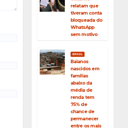
relatam que
tiveram conta
bloqueada do
WhatsApp
sem motivo
BRASIL
Baianos
nascidos em
famílias
abaixo da
média de
renda tem
75% de
chance de
permanecer
entre os mais