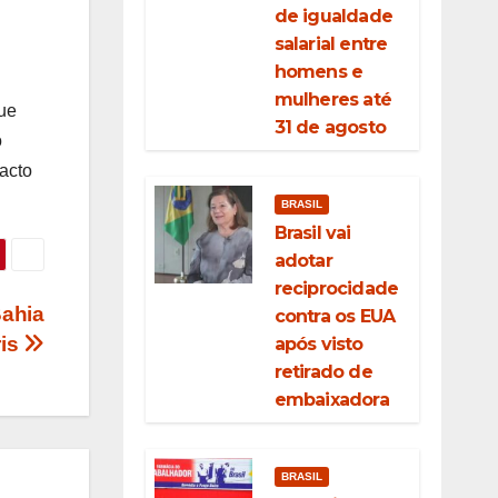
de igualdade
salarial entre
homens e
mulheres até
ue
31 de agosto
o
acto
BRASIL
Brasil vai
adotar
reciprocidade
Bahia
contra os EUA
ris
após visto
retirado de
embaixadora
BRASIL