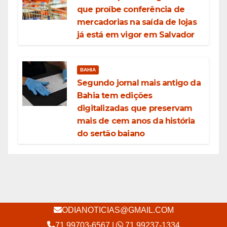
que proíbe conferência de
mercadorias na saída de lojas
já está em vigor em Salvador
BAHIA
Segundo jornal mais antigo da
Bahia tem edições
digitalizadas que preservam
mais de cem anos da história
do sertão baiano
ODIANOTICIAS@GMAIL.COM
71 99703-6567
|
71 99237-1334