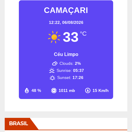
CAMAÇARI
12:22,
06/08/2026
33
°C
Céu Limpo
Clouds:
2%
Sunrise:
05:37
Sunset:
17:26
48 %
1011 mb
15 Km/h
BRASIL