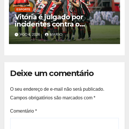
ESPORTE
Vitória é julgado por
incidentes contra o
Palmeiras; veja as decisões
AGO 4, 2026
MARIO
Deixe um comentário
O seu endereço de e-mail não será publicado.
Campos obrigatórios são marcados com
*
Comentário
*