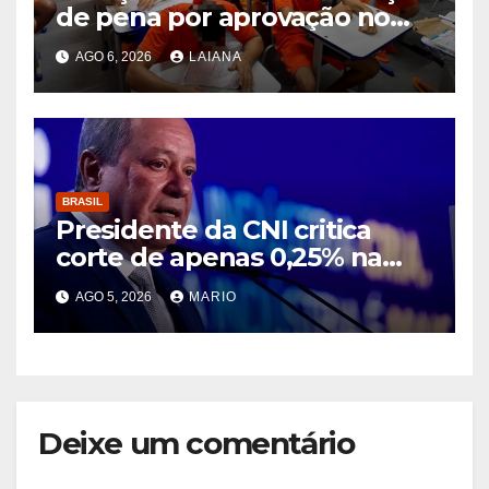
de pena por aprovação no
ENEM e no ENCCEJA
AGO 6, 2026
LAIANA
BRASIL
Presidente da CNI critica
corte de apenas 0,25% na
taxa de juros e diz que
AGO 5, 2026
MARIO
decisão segue asfixiando a
população
Deixe um comentário