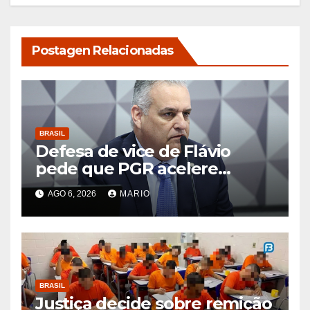
Postagen Relacionadas
BRASIL
Defesa de vice de Flávio
pede que PGR acelere
exame de DNA que afastaria
AGO 6, 2026
MARIO
suspeita de estupro
BRASIL
Justiça decide sobre remição