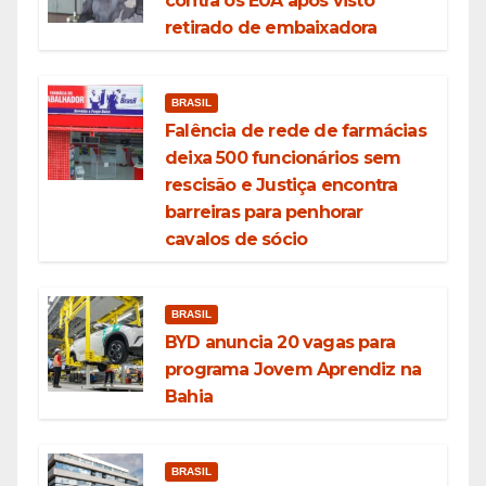
contra os EUA após visto
retirado de embaixadora
BRASIL
Falência de rede de farmácias
deixa 500 funcionários sem
rescisão e Justiça encontra
barreiras para penhorar
cavalos de sócio
BRASIL
BYD anuncia 20 vagas para
programa Jovem Aprendiz na
Bahia
BRASIL