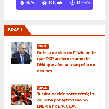
48 %
1011 mb
15 Km/h
BRASIL
BRASIL
Defesa de vice de Flávio pede
que PGR acelere exame de
DNA que afastaria suspeita de
estupro
BRASIL
Justiça decide sobre remição
de pena por aprovação no
ENEM e no ENCCEJA