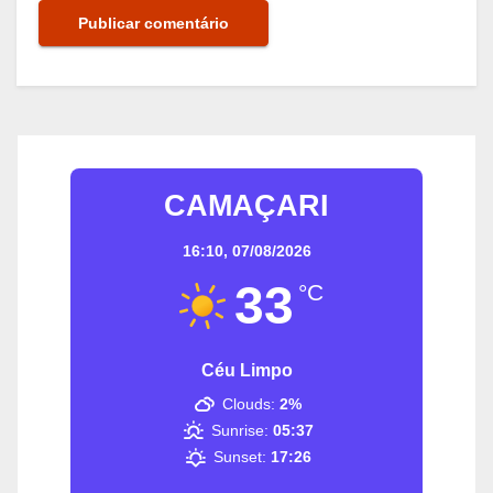
CAMAÇARI
16:10,
07/08/2026
33
°C
Céu Limpo
Clouds:
2%
Sunrise:
05:37
Sunset:
17:26