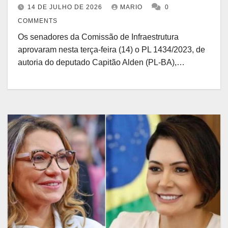
pânico” em veículos
14 DE JULHO DE 2026
MARIO
0
COMMENTS
Os senadores da Comissão de Infraestrutura
aprovaram nesta terça-feira (14) o PL 1434/2023, de
autoria do deputado Capitão Alden (PL-BA),…