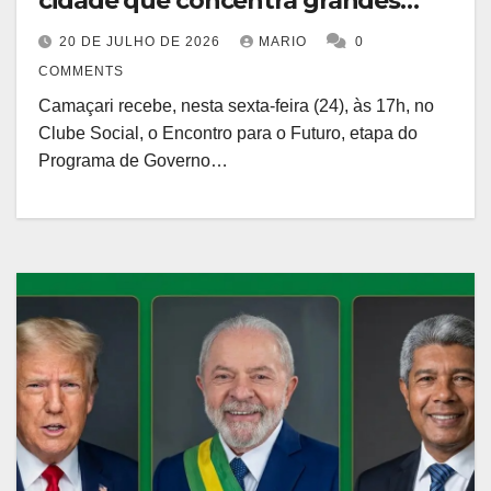
cidade que concentra grandes
investimentos do Estado
20 DE JULHO DE 2026
MARIO
0
COMMENTS
Camaçari recebe, nesta sexta-feira (24), às 17h, no
Clube Social, o Encontro para o Futuro, etapa do
Programa de Governo…