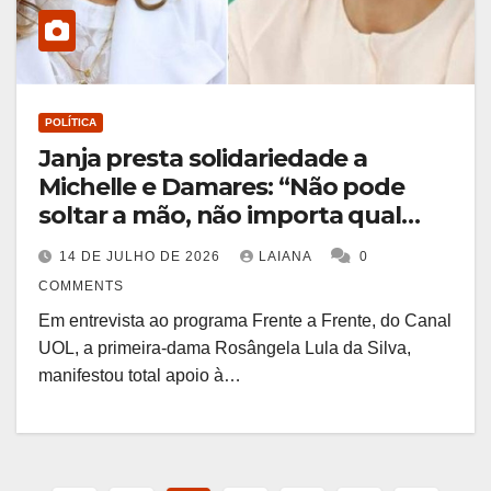
POLÍTICA
Janja presta solidariedade a
Michelle e Damares: “Não pode
soltar a mão, não importa qual
campo ideológico”
14 DE JULHO DE 2026
LAIANA
0
COMMENTS
Em entrevista ao programa Frente a Frente, do Canal
UOL, a primeira-dama Rosângela Lula da Silva,
manifestou total apoio à…