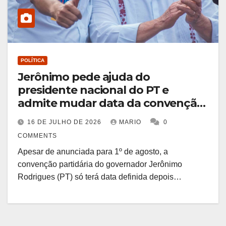
POLÍTICA
Jerônimo pede ajuda do
presidente nacional do PT e
admite mudar data da convenção
para ter Lula na Bahia
16 DE JULHO DE 2026
MARIO
0
COMMENTS
Apesar de anunciada para 1º de agosto, a
convenção partidária do governador Jerônimo
Rodrigues (PT) só terá data definida depois…