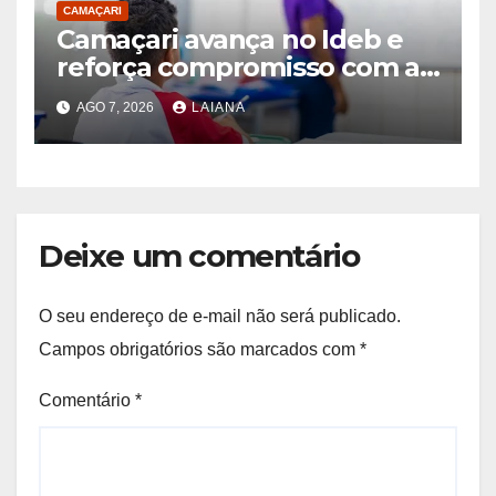
CAMAÇARI
Camaçari avança no Ideb e
reforça compromisso com a
aprendizagem na rede
AGO 7, 2026
LAIANA
municipal de ensino
Deixe um comentário
O seu endereço de e-mail não será publicado.
Campos obrigatórios são marcados com
*
Comentário
*