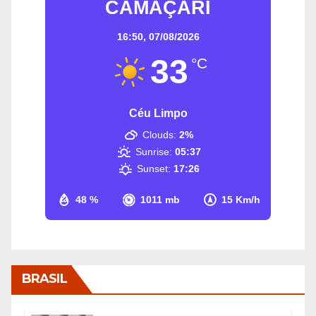
CAMAÇARI
16:50,
07/08/2026
33
°C
Céu Limpo
Clouds:
2%
Sunrise:
05:37
Sunset:
17:26
48 %
1011 mb
15 Km/h
BRASIL