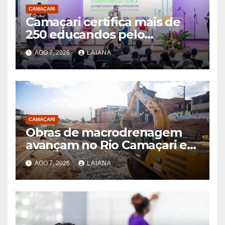
CAMAÇARI
Camaçari certifica mais de
250 educandos pelo
Programa Brasil Alfabetizado
AGO 7, 2026
LAIANA
CAMAÇARI
Obras de macrodrenagem
avançam no Rio Camaçari e
no Riacho da Lama Preta
AGO 7, 2026
LAIANA