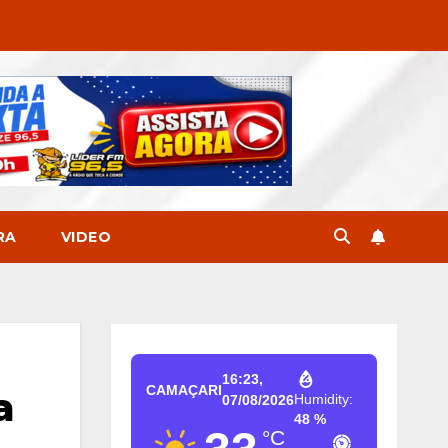
RA
VIDEO
16:23,
CAMAÇARI
a
Humidity:
07/08/2026
48 %
°C