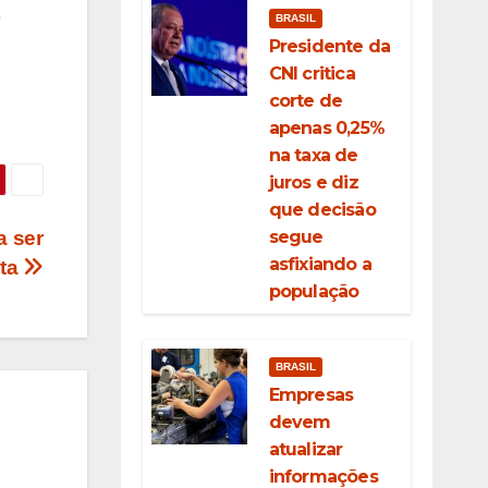
e
BRASIL
Presidente da
CNI critica
corte de
apenas 0,25%
na taxa de
juros e diz
que decisão
segue
a ser
asfixiando a
xta
população
BRASIL
Empresas
devem
atualizar
informações