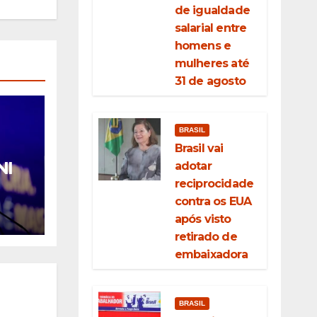
de igualdade
salarial entre
homens e
mulheres até
31 de agosto
BRASIL
Brasil vai
NI
adotar
reciprocidade
a
contra os EUA
iz
após visto
gue
retirado de
embaixadora
BRASIL