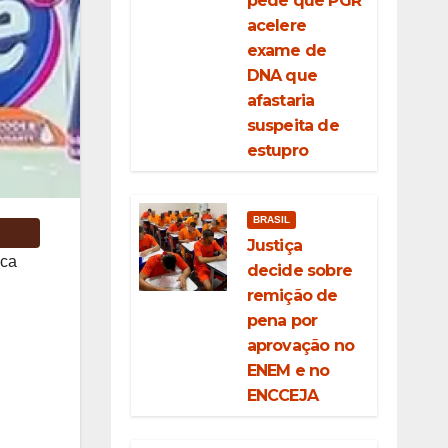
pede que PGR
acelere
exame de
DNA que
afastaria
suspeita de
estupro
BRASIL
Justiça
ica
decide sobre
remição de
pena por
aprovação no
ENEM e no
ENCCEJA