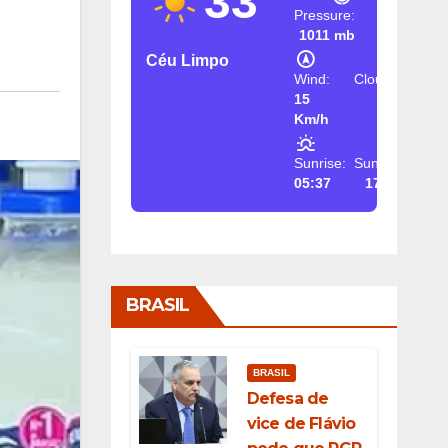
33
Pressure:
1011 mb
Céu Limpo
Wind:
Clouds:
15
2%
Km/h
Sunrise:
Sunset:
05:37
17:26
BRASIL
BRASIL
Defesa de
vice de Flávio