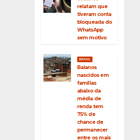
relatam que
tiveram conta
bloqueada do
WhatsApp
sem motivo
BRASIL
Baianos
nascidos em
famílias
abaixo da
média de
renda tem
75% de
chance de
permanecer
entre os mais