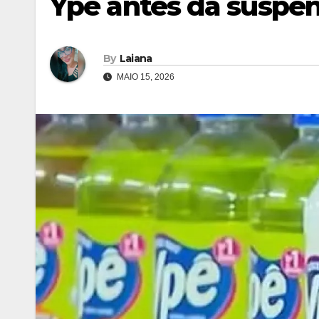
Ypê antes da suspe
By
Laiana
MAIO 15, 2026