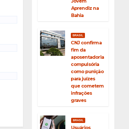
Jovem
Aprendiz na
Bahia
BRASIL
CNJ confirma
fim da
aposentadoria
compulsória
como punição
para juízes
que cometem
infrações
graves
BRASIL
Usuários