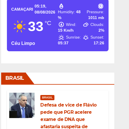
05:19,
CAMAÇARI
Humidity:
48
Pressure:
08/08/2026
%
1011 mb
33
°C
Wind:
Clouds:
15 Km/h
2%
Sunrise:
Sunset:
05:37
17:26
Céu Limpo
BRASIL
BRASIL
Defesa de vice de Flávio
pede que PGR acelere
exame de DNA que
afastaria suspeita de