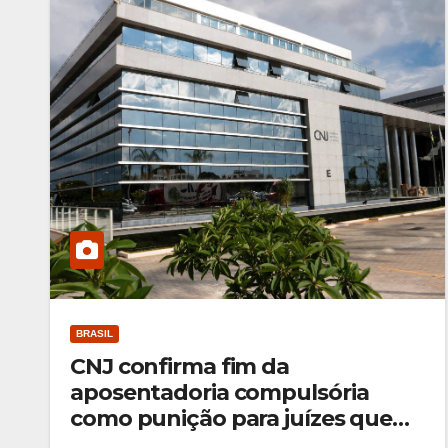
BRASIL
CNJ confirma fim da
aposentadoria compulsória
como punição para juízes que
cometem infrações graves