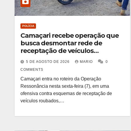
POLÍCIA
Camaçari recebe operação que
busca desmontar rede de
receptação de veículos
roubados e clonados
5 DE AGOSTO DE 2026
MARIO
0
COMMENTS
Camaçari entra no roteiro da Operação
Ressonância nesta sexta-feira (7), em uma
ofensiva contra esquemas de receptação de
veículos roubados,…