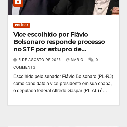
POLÍTICA
Vice escolhido por Flávio
Bolsonaro responde processo
no STF por estupro de
vulnerável; Gaspar diz ser
5 DE AGOSTO DE 2026
MARIO
0
inocente
COMMENTS
Escolhido pelo senador Flávio Bolsonaro (PL-RJ)
como candidato a vice-presidente em sua chapa,
o deputado federal Alfredo Gaspar (PL-AL) é…