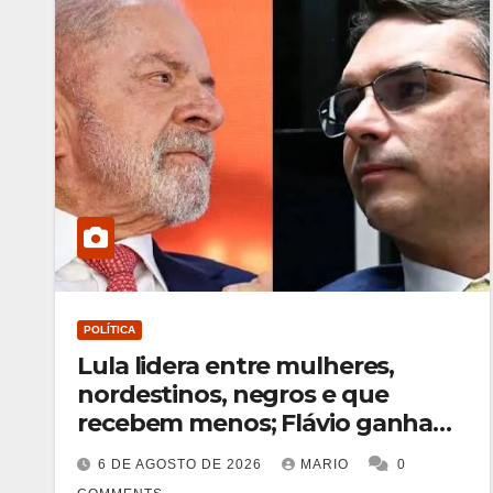
POLÍTICA
Lula lidera entre mulheres,
nordestinos, negros e que
recebem menos; Flávio ganha
entre homens, brancos e com
6 DE AGOSTO DE 2026
MARIO
0
maior renda