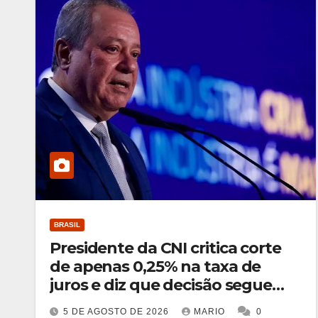
BRASIL
Presidente da CNI critica corte
de apenas 0,25% na taxa de
juros e diz que decisão segue
asfixiando a população
5 DE AGOSTO DE 2026
MARIO
0