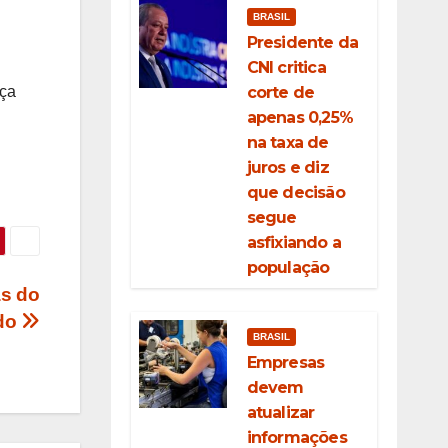
BRASIL
Presidente da
CNI critica
corte de
nça
apenas 0,25%
na taxa de
juros e diz
que decisão
segue
asfixiando a
população
as do
do
BRASIL
Empresas
devem
atualizar
informações