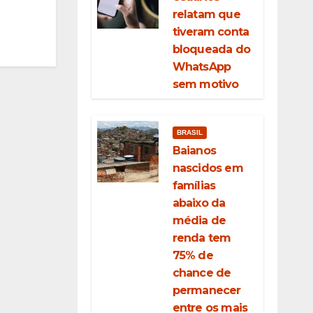
relatam que
tiveram conta
bloqueada do
WhatsApp
sem motivo
BRASIL
Baianos
nascidos em
famílias
abaixo da
média de
renda tem
75% de
chance de
permanecer
entre os mais