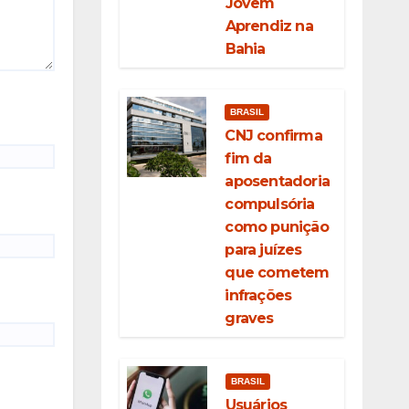
Jovem
Aprendiz na
Bahia
BRASIL
CNJ confirma
fim da
aposentadoria
compulsória
como punição
para juízes
que cometem
infrações
graves
BRASIL
Usuários