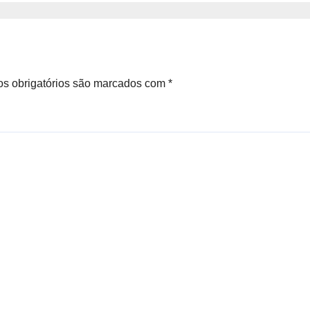
diligências na B
s obrigatórios são marcados com
*