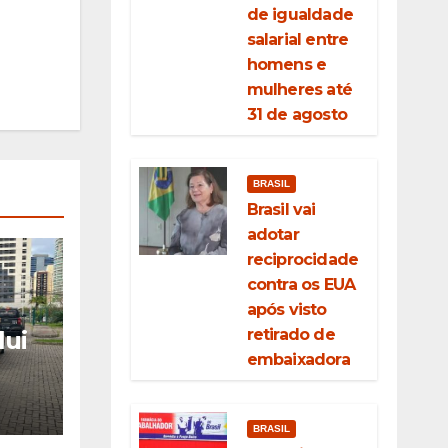
de igualdade
salarial entre
homens e
mulheres até
31 de agosto
BRASIL
Brasil vai
adotar
reciprocidade
contra os EUA
após visto
retirado de
lui
embaixadora
r
m
BRASIL
5