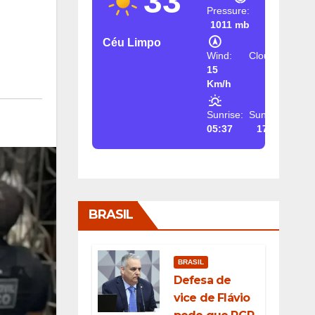
33
Pressure:
1011 mb
Céu Limpo
Wind:
Clouds:
15
2%
Km/h
Sunrise:
Sunset:
05:37
17:26
BRASIL
BRASIL
Defesa de
vice de Flávio