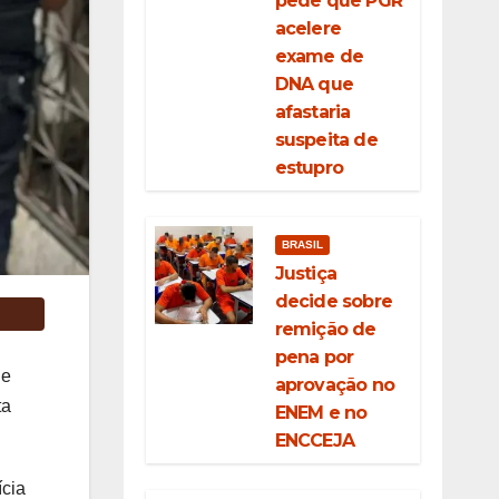
pede que PGR
acelere
exame de
DNA que
afastaria
suspeita de
estupro
BRASIL
Justiça
decide sobre
remição de
pena por
de
aprovação no
ta
ENEM e no
ENCCEJA
ícia