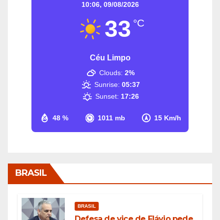
10:06,
09/08/2026
33
°C
Céu Limpo
Clouds:
2%
Sunrise:
05:37
Sunset:
17:26
48 %
1011 mb
15 Km/h
BRASIL
BRASIL
Defesa de vice de Flávio pede