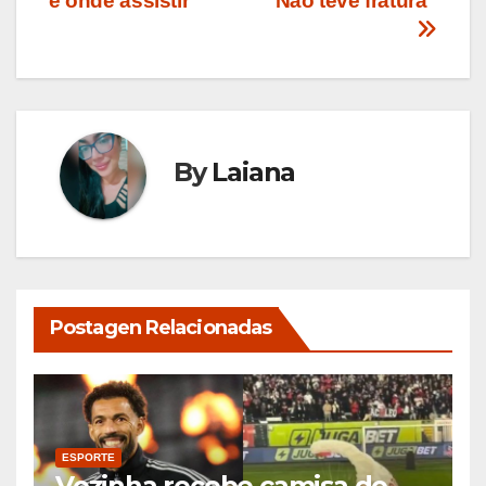
Post
e onde assistir
“Não teve fratura”
By
Laiana
Postagen Relacionadas
ESPORTE
Vozinha recebe camisa do