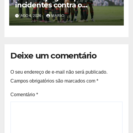
incidentes contra o
Palmeiras; veja as decisões
AGO 4, 2026
MARIO
Deixe um comentário
O seu endereço de e-mail não será publicado.
Campos obrigatórios são marcados com
*
Comentário
*