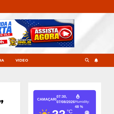
RA
VIDEO
07:30,
CAMAÇARI
”
Humidity:
07/08/2026
48 %
°C