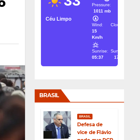
33
o
Pressure:
1011 mb
Céu Limpo
Wind:
Clouds:
15
2%
Km/h
Sunrise:
Sunset:
05:37
17:26
BRASIL
BRASIL
Defesa de
vice de Flávio