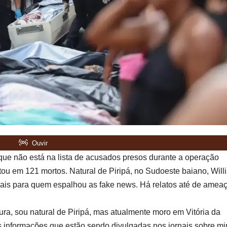
que não está na lista de acusados presos durante a operação
tou em 121 mortos. Natural de Piripá, no Sudoeste baiano, Will
iais para quem espalhou as fake news. Há relatos até de amea
ra, sou natural de Piripá, mas atualmente moro em Vitória da
as informações que estão sendo divulgadas nos jornais sobre mi