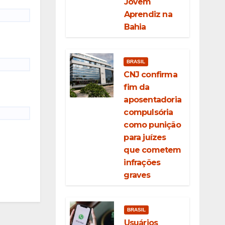
Jovem
Aprendiz na
Bahia
BRASIL
CNJ confirma
fim da
aposentadoria
compulsória
como punição
para juízes
que cometem
infrações
graves
BRASIL
Usuários