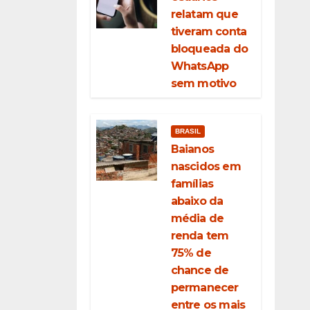
relatam que
tiveram conta
bloqueada do
WhatsApp
sem motivo
BRASIL
Baianos
nascidos em
famílias
abaixo da
média de
renda tem
75% de
chance de
permanecer
entre os mais