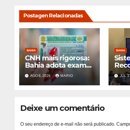
Postagen Relacionadas
BAHIA
BAHIA
CNH mais rigorosa:
Sist
Bahia adota exame
Rec
toxicológico para
Faci
AGO 6, 2026
MARIO
JUL 3
novos motoristas
marc
das categorias A e B
fora
capt
Bahi
Deixe um comentário
O seu endereço de e-mail não será publicado.
Campo