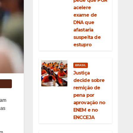
pede que PGR
acelere
exame de
DNA que
afastaria
suspeita de
estupro
BRASIL
Justiça
decide sobre
remição de
pena por
iam
aprovação no
ças
ENEM e no
ENCCEJA
m,