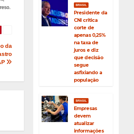
BRASIL
reso.
Presidente da
CNI critica
corte de
apenas 0,25%
na taxa de
o da
juros e diz
astro
que decisão
EAP
segue
asfixiando a
população
BRASIL
Empresas
devem
atualizar
informações