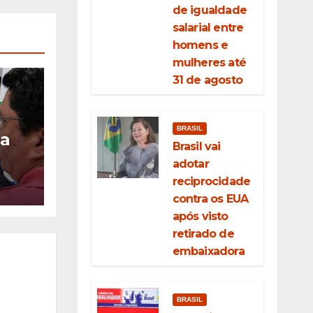
de igualdade
salarial entre
homens e
mulheres até
31 de agosto
BRASIL
ia
Brasil vai
adotar
ção
reciprocidade
eda
contra os EUA
após visto
retirado de
embaixadora
BRASIL