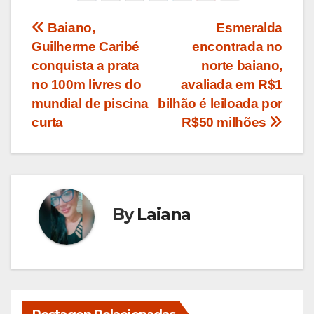
Navegação
Baiano,
Esmeralda
Guilherme Caribé
encontrada no
de
conquista a prata
norte baiano,
Post
no 100m livres do
avaliada em R$1
mundial de piscina
bilhão é leiloada por
curta
R$50 milhões
By
Laiana