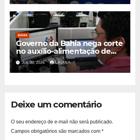
BAHIA
Governo da Bahia nega corte
no auxílio-alimentação de
servidores Reda
JUL 30, 2026
LAIANA
Deixe um comentário
O seu endereço de e-mail não será publicado.
Campos obrigatórios são marcados com
*