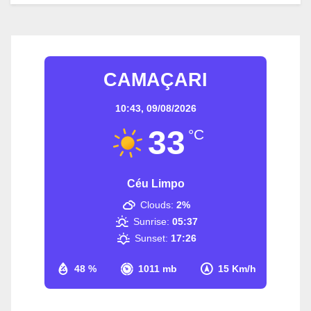
CAMAÇARI
10:43,
09/08/2026
33
°C
Céu Limpo
Clouds:
2%
Sunrise:
05:37
Sunset:
17:26
48 %
1011 mb
15 Km/h