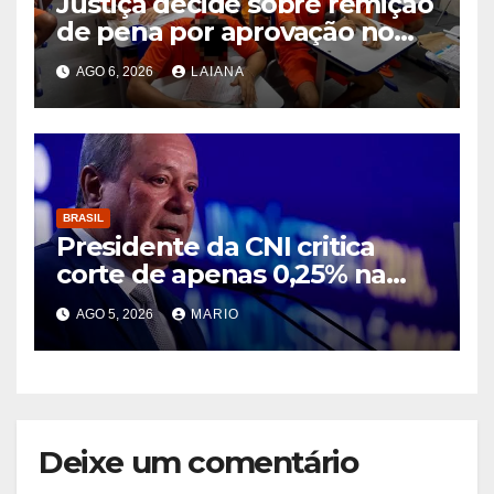
Justiça decide sobre remição
de pena por aprovação no
ENEM e no ENCCEJA
AGO 6, 2026
LAIANA
BRASIL
Presidente da CNI critica
corte de apenas 0,25% na
taxa de juros e diz que
AGO 5, 2026
MARIO
decisão segue asfixiando a
população
Deixe um comentário