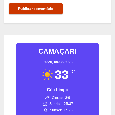
CAMAÇARI
04:25,
09/08/2026
33
°C
Céu Limpo
Clouds:
2%
Sunrise:
05:37
Sunset:
17:26