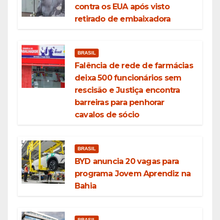
contra os EUA após visto
retirado de embaixadora
BRASIL
Falência de rede de farmácias
deixa 500 funcionários sem
rescisão e Justiça encontra
barreiras para penhorar
cavalos de sócio
BRASIL
BYD anuncia 20 vagas para
programa Jovem Aprendiz na
Bahia
BRASIL