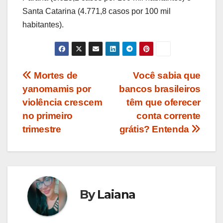
Santa Catarina (4.771,8 casos por 100 mil
habitantes).
Navegação
Mortes de
Você sabia que
yanomamis por
bancos brasileiros
de
violência crescem
têm que oferecer
Post
no primeiro
conta corrente
trimestre
grátis? Entenda
By
Laiana