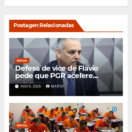
Postagen Relacionadas
BRASIL
Defesa de vice de Flávio
pede que PGR acelere
exame de DNA que afastaria
AGO 6, 2026
MARIO
suspeita de estupro
BRASIL