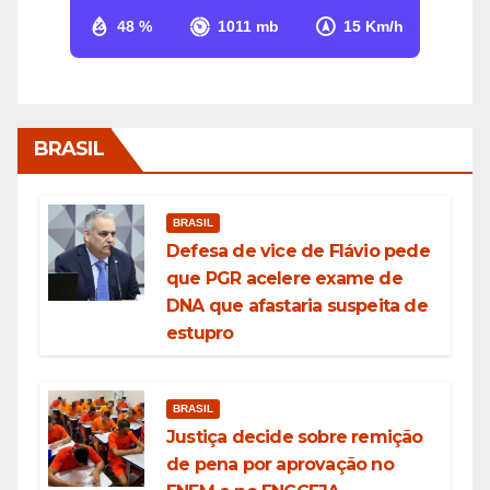
48 %
1011 mb
15 Km/h
BRASIL
BRASIL
Defesa de vice de Flávio pede
que PGR acelere exame de
DNA que afastaria suspeita de
estupro
BRASIL
Justiça decide sobre remição
de pena por aprovação no