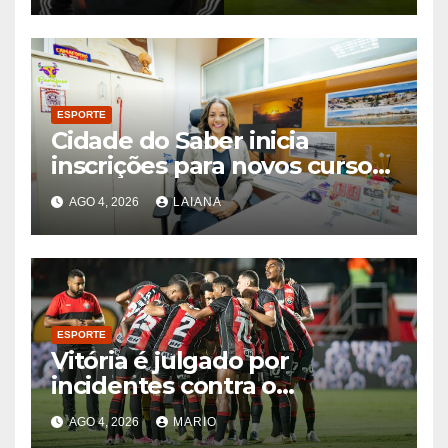
ESPORTE
Cidade do Saber inicia
inscrições para novos cursos
gratuitos com cerca de 150
AGO 4, 2026
LAIANA
vagas
ESPORTE
Vitória é julgado por
incidentes contra o
Palmeiras; veja as decisões
AGO 4, 2026
MARIO