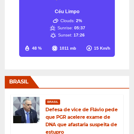
Céu Limpo
Clouds:
2%
Sunrise:
05:37
Sunset:
17:26
48 %
1011 mb
15 Km/h
BRASIL
BRASIL
Defesa de vice de Flávio pede
que PGR acelere exame de
DNA que afastaria suspeita de
estupro