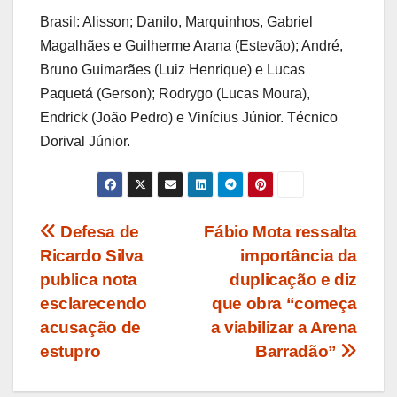
Brasil: Alisson; Danilo, Marquinhos, Gabriel
Magalhães e Guilherme Arana (Estevão); André,
Bruno Guimarães (Luiz Henrique) e Lucas
Paquetá (Gerson); Rodrygo (Lucas Moura),
Endrick (João Pedro) e Vinícius Júnior. Técnico
Dorival Júnior.
Navegação
Defesa de
Fábio Mota ressalta
Ricardo Silva
importância da
de
publica nota
duplicação e diz
Post
esclarecendo
que obra “começa
acusação de
a viabilizar a Arena
estupro
Barradão”