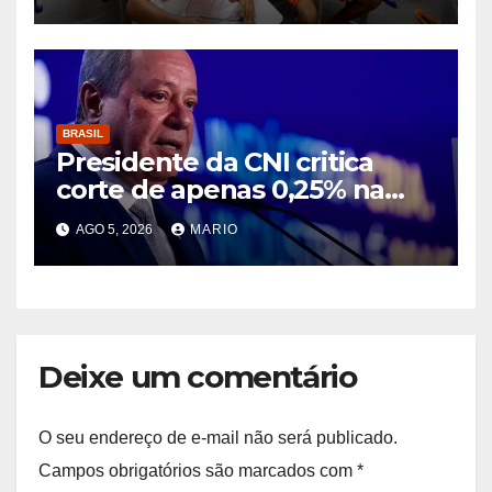
BRASIL
Presidente da CNI critica
corte de apenas 0,25% na
taxa de juros e diz que
AGO 5, 2026
MARIO
decisão segue asfixiando a
população
Deixe um comentário
O seu endereço de e-mail não será publicado.
Campos obrigatórios são marcados com
*