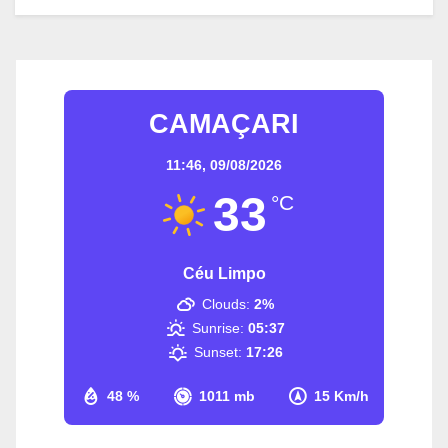
CAMAÇARI
11:46,
09/08/2026
33
°C
Céu Limpo
Clouds:
2%
Sunrise:
05:37
Sunset:
17:26
48 %
1011 mb
15 Km/h