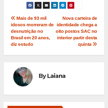
Navegação
Mais de 93 mil
Nova carteira de
idosos morreram de
identidade chega a
de
desnutrição no
oito postos SAC no
Post
Brasil em 20 anos,
interior partir desta
diz estudo
quinta
By
Laiana