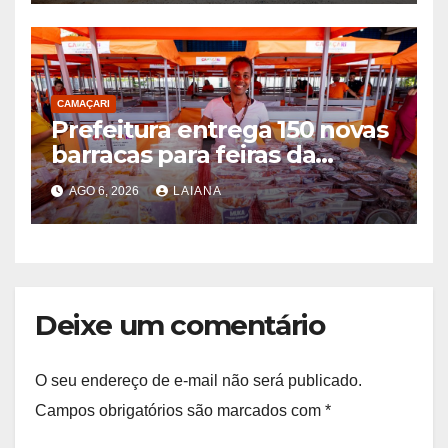
CAMAÇARI
Prefeitura entrega 150 novas
barracas para feiras da
agricultura familiar
AGO 6, 2026
LAIANA
Deixe um comentário
O seu endereço de e-mail não será publicado.
Campos obrigatórios são marcados com
*