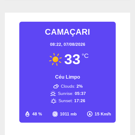
CAMAÇARI
08:22,
07/08/2026
33
°C
Céu Limpo
Clouds:
2%
Sunrise:
05:37
Sunset:
17:26
48 %
1011 mb
15 Km/h