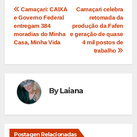
Navegação
Camaçari: CAIXA
Camaçari celebra
e Governo Federal
retomada da
de
entregam 384
produção da Fafen
Post
moradias do Minha
e geração de quase
Casa, Minha Vida
4 mil postos de
trabalho
By
Laiana
Postagen Relacionadas