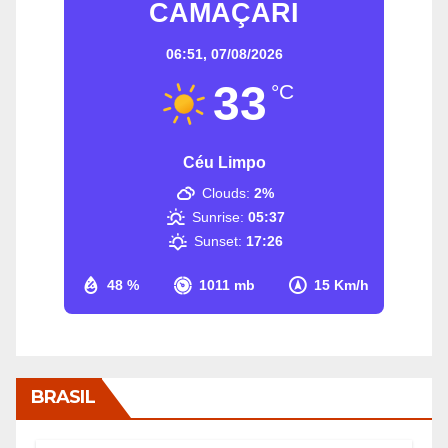
CAMAÇARI
06:51,
07/08/2026
33
°C
Céu Limpo
Clouds:
2%
Sunrise:
05:37
Sunset:
17:26
48 %
1011 mb
15 Km/h
BRASIL