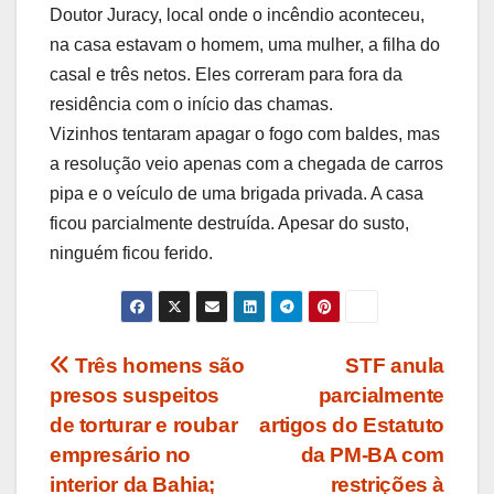
Doutor Juracy, local onde o incêndio aconteceu,
na casa estavam o homem, uma mulher, a filha do
casal e três netos. Eles correram para fora da
residência com o início das chamas.
Vizinhos tentaram apagar o fogo com baldes, mas
a resolução veio apenas com a chegada de carros
pipa e o veículo de uma brigada privada. A casa
ficou parcialmente destruída. Apesar do susto,
ninguém ficou ferido.
Navegação
Três homens são
STF anula
presos suspeitos
parcialmente
de
de torturar e roubar
artigos do Estatuto
Post
empresário no
da PM-BA com
interior da Bahia;
restrições à