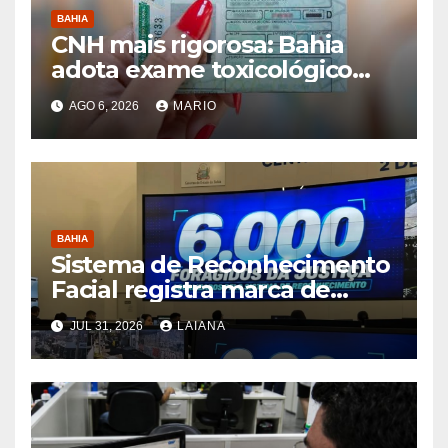
BAHIA
CNH mais rigorosa: Bahia
adota exame toxicológico
para novos motoristas das
AGO 6, 2026
MARIO
categorias A e B
BAHIA
Sistema de Reconhecimento
Facial registra marca de
6.000 foragidos capturados
JUL 31, 2026
LAIANA
na Bahia, diz SSP