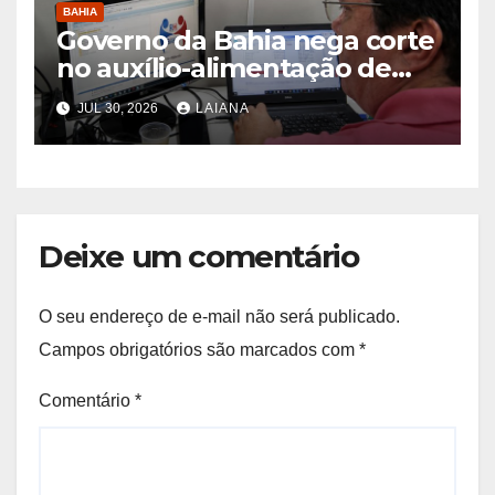
BAHIA
Governo da Bahia nega corte
no auxílio-alimentação de
servidores Reda
JUL 30, 2026
LAIANA
Deixe um comentário
O seu endereço de e-mail não será publicado.
Campos obrigatórios são marcados com
*
Comentário
*