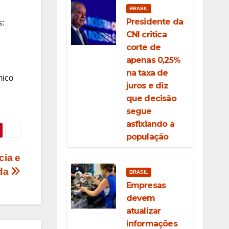
BRASIL
Presidente da
s:
CNI critica
corte de
apenas 0,25%
na taxa de
mico
juros e diz
que decisão
segue
asfixiando a
população
cia e
nda
BRASIL
Empresas
devem
atualizar
informações