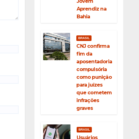
Jovem
Aprendiz na
Bahia
BRASIL
CNJ confirma
fim da
aposentadoria
compulsória
como punição
para juízes
que cometem
infrações
graves
BRASIL
Usuários