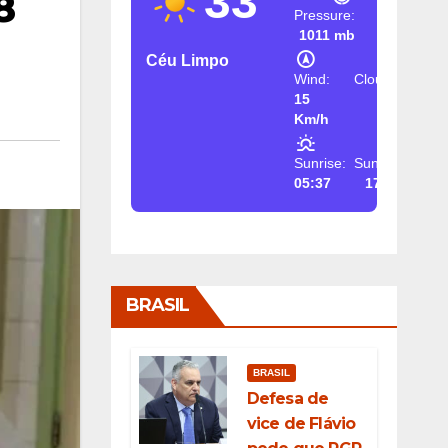
33
8
Pressure:
1011 mb
Céu Limpo
Wind:
Clouds:
15
2%
Km/h
Sunrise:
Sunset:
05:37
17:26
BRASIL
BRASIL
Defesa de
vice de Flávio