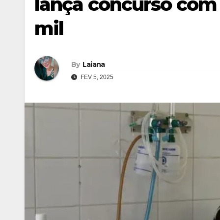
lança concurso com 
mil
By
Laiana
FEV 5, 2025