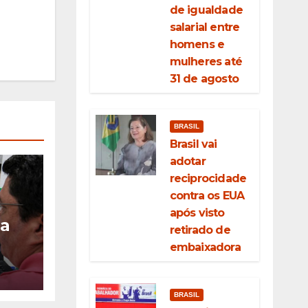
de igualdade
salarial entre
homens e
mulheres até
31 de agosto
BRASIL
Brasil vai
adotar
reciprocidade
contra os EUA
após visto
ia
retirado de
embaixadora
ção
eda
BRASIL