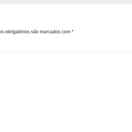
urados na
a, diz SSP
s obrigatórios são marcados com
*