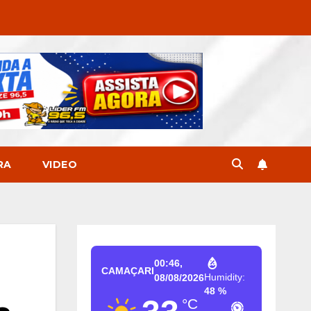
RA
VIDEO
00:46,
CAMAÇARI
Humidity:
08/08/2026
48 %
°C