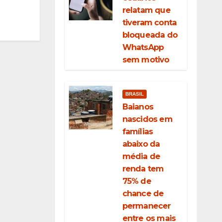
relatam que
tiveram conta
bloqueada do
WhatsApp
sem motivo
BRASIL
Baianos
nascidos em
famílias
abaixo da
média de
renda tem
75% de
chance de
permanecer
entre os mais