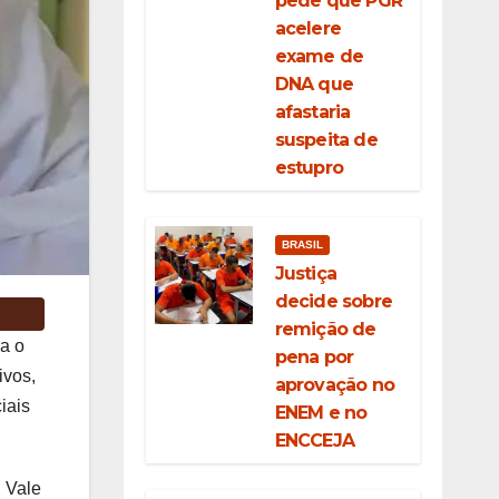
pede que PGR
acelere
exame de
DNA que
afastaria
suspeita de
estupro
BRASIL
Justiça
decide sobre
remição de
a o
pena por
ivos,
aprovação no
iais
ENEM e no
ENCCEJA
. Vale