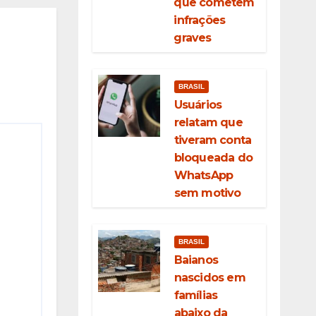
do
que cometem
infrações
graves
BRASIL
Usuários
relatam que
tiveram conta
bloqueada do
WhatsApp
sem motivo
BRASIL
Baianos
nascidos em
famílias
abaixo da