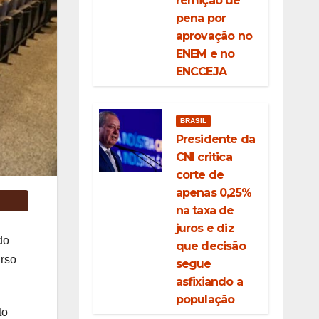
remição de
pena por
aprovação no
ENEM e no
ENCCEJA
BRASIL
Presidente da
CNI critica
corte de
apenas 0,25%
na taxa de
juros e diz
do
que decisão
urso
segue
asfixiando a
população
to