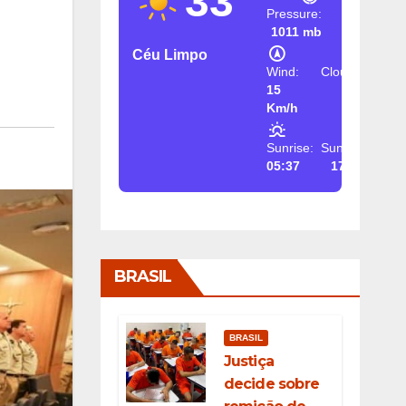
33
Pressure:
1011 mb
Céu Limpo
Wind:
Clouds:
15
2%
Km/h
Sunrise:
Sunset:
05:37
17:26
BRASIL
BRASIL
Justiça
decide sobre