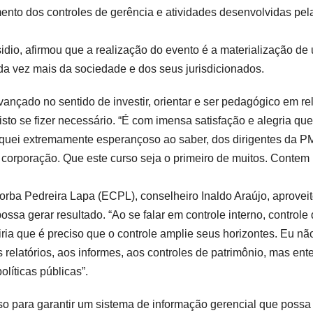
nto dos controles de gerência e atividades desenvolvidas pel
dio, afirmou que a realização do evento é a materialização de
da vez mais da sociedade e dos seus jurisdicionados.
nçado no sentido de investir, orientar e ser pedagógico em re
sto se fizer necessário. “É com imensa satisfação e alegria que
iquei extremamente esperançoso ao saber, dos dirigentes da PM
a corporação. Que este curso seja o primeiro de muitos. Contem
orba Pedreira Lapa (ECPL), conselheiro Inaldo Araújo, aprovei
ssa gerar resultado. “Ao se falar em controle interno, controle
iria que é preciso que o controle amplie seus horizontes. Eu nã
s relatórios, aos informes, aos controles de patrimônio, mas en
olíticas públicas”.
so para garantir um sistema de informação gerencial que possa