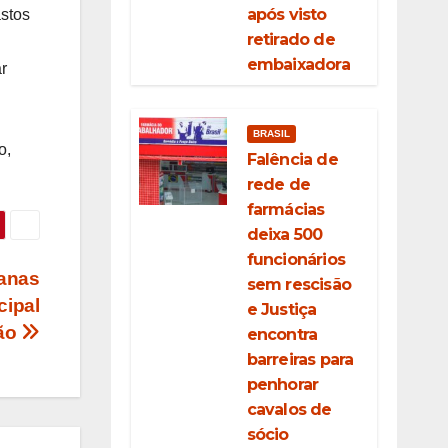
após visto
astos
retirado de
embaixadora
r
BRASIL
o,
Falência de
rede de
farmácias
deixa 500
funcionários
ianas
sem rescisão
cipal
e Justiça
ção
encontra
barreiras para
penhorar
cavalos de
sócio