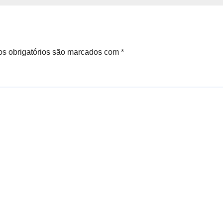
ao mesmo perío
em 2022
s obrigatórios são marcados com
*