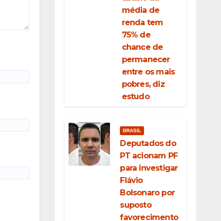
média de
renda tem
75% de
chance de
permanecer
entre os mais
pobres, diz
estudo
BRASIL
Deputados do
PT acionam PF
para investigar
Flávio
Bolsonaro por
suposto
favorecimento