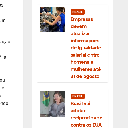
as
BRASIL
Empresas
 um
devem
atualizar
informações
lação
de igualdade
salarial entre
, a
homens e
mulheres até
31 de agosto
tou
 de
o
BRASIL
Brasil vai
tendo
adotar
reciprocidade
contra os EUA