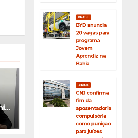
BRASIL
BYD anuncia
20 vagas para
programa
Jovem
Aprendiz na
Bahia
BRASIL
CNJ confirma
fim da
nico
aposentadoria
na
compulsória
como punição
ão
para juízes