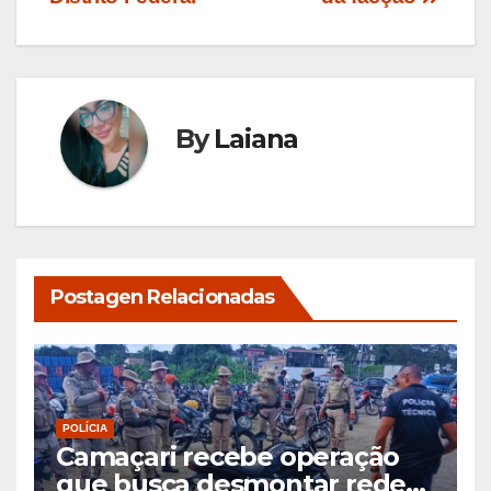
By
Laiana
Postagen Relacionadas
POLÍCIA
Camaçari recebe operação
que busca desmontar rede