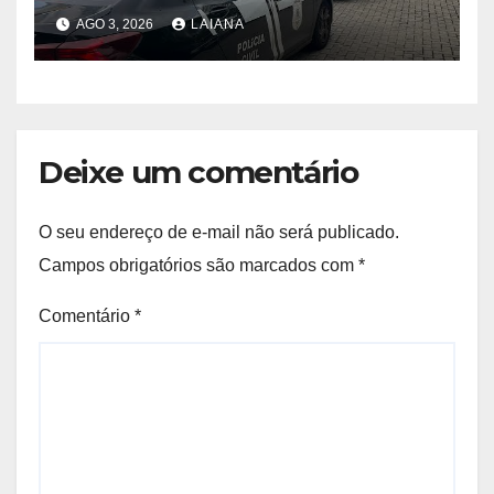
2026 com 133 prisões e 1.815
AGO 3, 2026
LAIANA
diligências na Bahia
Deixe um comentário
O seu endereço de e-mail não será publicado.
Campos obrigatórios são marcados com
*
Comentário
*