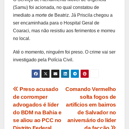
(Samu) foi acionada, no qual constatou de
imediato a morte de Beatriz. Já Priscila chegou a
ser encaminhada para o Hospital Geral de
Coaraci, mas não resistiu aos ferimentos e morreu
no local.
Até o momento, ninguém foi preso. O crime vai ser
investigado pela Polícia Civil.
Navegação
Preso acusado
Comando Vermelho
de corromper
solta fogos de
de
advogados é líder
artifícios em bairros
Post
do BDM na Bahia e
de Salvador no
se aliou ao PCC no
aniversário do líder
Distrito Federal
da facção