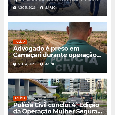
de receptação de veículos
AGO 5, 2026
MARIO
roubados e clonados
POLÍCIA
Advogado é preso em
Camaçari durante operação
contra fraudes envolvendo
AGO 4, 2026
MARIO
imóveis
POLÍCIA
Polícia Civil conclui 4ª Edição
da Operação Mulher Segura