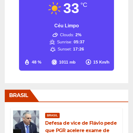
33
°C
Céu Limpo
Clouds:
2%
Sunrise:
05:37
Sunset:
17:26
48 %
1011 mb
15 Km/h
BRASIL
BRASIL
Defesa de vice de Flávio pede
que PGR acelere exame de