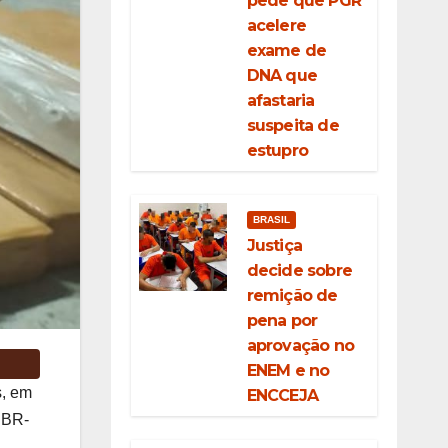
pede que PGR
acelere
exame de
DNA que
afastaria
suspeita de
estupro
BRASIL
Justiça
decide sobre
remição de
pena por
aprovação no
ENEM e no
s, em
ENCCEJA
 BR-