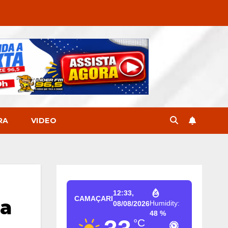
RA
VIDEO
12:33,
CAMAÇARI
na
Humidity:
08/08/2026
48 %
°C