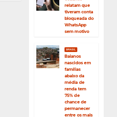
relatam que
tiveram conta
bloqueada do
WhatsApp
sem motivo
BRASIL
Baianos
nascidos em
famílias
abaixo da
média de
renda tem
75% de
chance de
permanecer
entre os mais