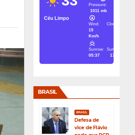
33
Pressure:
1011 mb
Céu Limpo
Wind:
Clouds:
15
2%
Km/h
Sunrise:
Sunset:
05:37
17:26
BRASIL
BRASIL
Defesa de
vice de Flávio