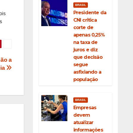
BRASIL
Presidente da
ois
CNI critica
s
corte de
apenas 0,25%
na taxa de
juros e diz
que decisão
são a
segue
hia
asfixiando a
população
BRASIL
Empresas
devem
atualizar
informações