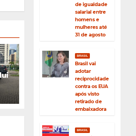
de igualdade
salarial entre
homens e
mulheres até
31 de agosto
BRASIL
Brasil vai
adotar
lui
reciprocidade
contra os EUA
r
após visto
m
retirado de
5
embaixadora
ahia
BRASIL