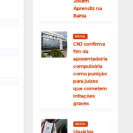
Jovem
Aprendiz na
Bahia
BRASIL
CNJ confirma
fim da
aposentadoria
compulsória
como punição
para juízes
que cometem
infrações
graves
BRASIL
Usuários