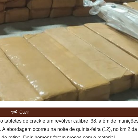
 tabletes de crack e um revólver calibre .38, além de muniçõe
 A abordagem ocorreu na noite de quinta-feira (12), no km 2 da
o de rotina. Dois homens foram presos com o material.