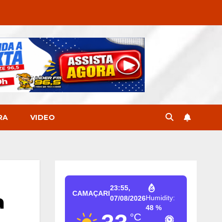
RA
VIDEO
23:55,
CAMAÇARI
a
Humidity:
07/08/2026
48 %
°C