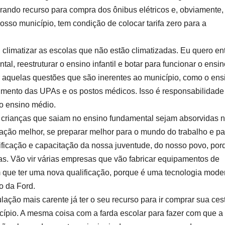
iberando recurso para compra dos ônibus elétricos e, obviamente,
nosso município, tem condição de colocar tarifa zero para a
, climatizar as escolas que não estão climatizadas. Eu quero en
, reestruturar o ensino infantil e botar para funcionar o ensin
ir aquelas questões que são inerentes ao município, como o ens
dimento das UPAs e os postos médicos. Isso é responsabilidade
lo ensino médio.
crianças que saiam no ensino fundamental sejam absorvidas 
ação melhor, se preparar melhor para o mundo do trabalho e pa
ificação e capacitação da nossa juventude, do nosso povo, por
as. Vão vir várias empresas que vão fabricar equipamentos de
em que ter uma nova qualificação, porque é uma tecnologia mode
ro da Ford.
lação mais carente já ter o seu recurso para ir comprar sua ces
cípio. A mesma coisa com a farda escolar para fazer com que a