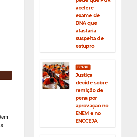
pede que PGR
acelere
exame de
DNA que
afastaria
suspeita de
estupro
BRASIL
Justiça
decide sobre
remição de
pena por
aprovação no
ENEM e no
 tem
ENCCEJA
as