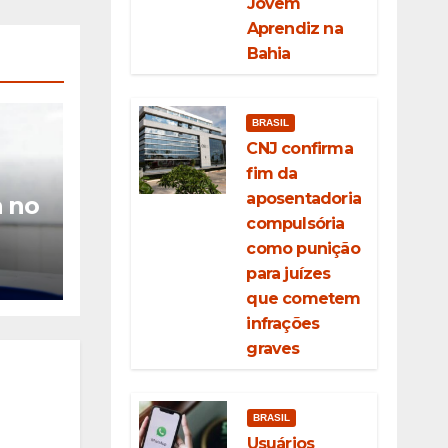
Jovem
Aprendiz na
Bahia
BRASIL
CNJ confirma
fim da
aposentadoria
a no
compulsória
como punição
om a
para juízes
a
que cometem
de
infrações
graves
BRASIL
Usuários