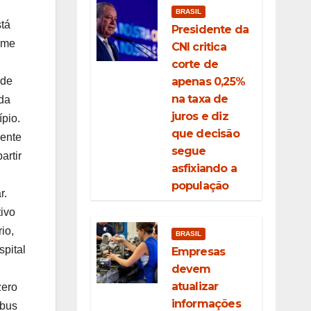
BRASIL
stá
Presidente da
ame
CNI critica
corte de
apenas 0,25%
ede
na taxa de
 da
juros e diz
pio.
que decisão
mente
segue
artir
asfixiando a
população
r.
ivo
io,
BRASIL
spital
Empresas
devem
atualizar
zero
informações
ibus