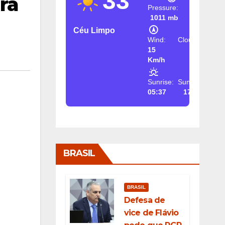
33
ra
Pressure:
1011 mb
Céu Limpo
Wind:
Clouds:
15
2%
Km/h
Sunrise:
Sunset:
05:37
17:26
BRASIL
BRASIL
Defesa de
vice de Flávio