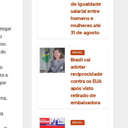
de igualdade
salarial entre
homens e
mulheres até
tregar
31 de agosto
o
ino
 do
BRASIL
Brasil vai
adotar
no
reciprocidade
ra a
contra os EUA
que
após visto
retirado de
rna,
embaixadora
ta
BRASIL