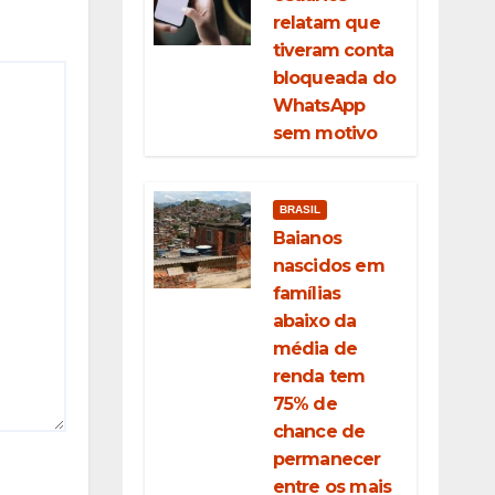
relatam que
tiveram conta
bloqueada do
WhatsApp
sem motivo
BRASIL
Baianos
nascidos em
famílias
abaixo da
média de
renda tem
75% de
chance de
permanecer
entre os mais