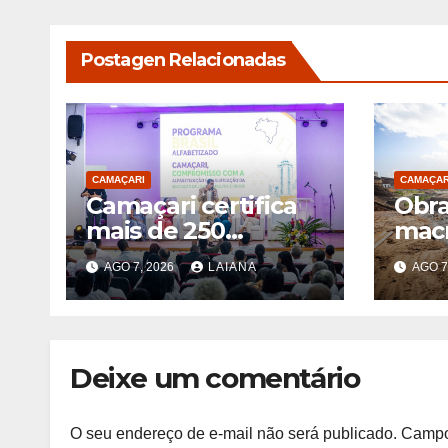
Postagen Relacionadas
CAMAÇARI
CAMAÇAR
Camaçari certifica
Obra
mais de 250
mac
educandos pelo
avan
AGO 7, 2026
LAIANA
AGO 7
Programa Brasil
Cama
Alfabetizado
Riac
Pret
Deixe um comentário
O seu endereço de e-mail não será publicado.
Campo