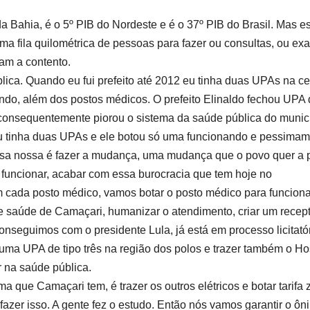
a Bahia, é o 5º PIB do Nordeste e é o 37º PIB do Brasil. Mas e
a fila quilométrica de pessoas para fazer ou consultas, ou ex
nam a contento.
ica. Quando eu fui prefeito até 2012 eu tinha duas UPAs na c
ando, além dos postos médicos. O prefeito Elinaldo fechou UPA
consequentemente piorou o sistema da saúde pública do municí
 eu tinha duas UPAs e ele botou só uma funcionando e pessima
oisa nossa é fazer a mudança, uma mudança que o povo quer a p
 funcionar, acabar com essa burocracia que tem hoje no
 cada posto médico, vamos botar o posto médico para funciona
 saúde de Camaçari, humanizar o atendimento, criar um recept
conseguimos com o presidente Lula, já está em processo licitatór
uma UPA de tipo três na região dos polos e trazer também o Ho
 na saúde pública.
a que Camaçari tem, é trazer os outros elétricos e botar tarifa 
zer isso. A gente fez o estudo. Então nós vamos garantir o ôn