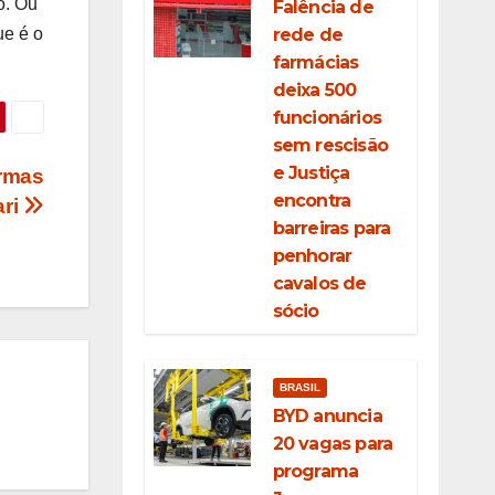
o. Ou
Falência de
rede de
ue é o
farmácias
deixa 500
funcionários
sem rescisão
e Justiça
armas
encontra
ari
barreiras para
penhorar
cavalos de
sócio
BRASIL
BYD anuncia
20 vagas para
programa