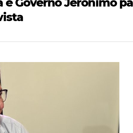
a e Governo Jerônimo pa
vista