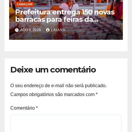
CAMAÇARI
Prefeitura entrega 150 novas
barracas para feiras da
agricultura familiar
AGO 6, 2026
LAIANA
Deixe um comentário
O seu endereço de e-mail não será publicado.
Campos obrigatórios são marcados com
*
Comentário
*