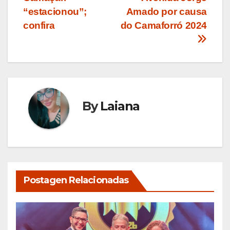
Post
“estacionou”;
Amado por causa
confira
do Camaforró 2024
By
Laiana
Postagen Relacionadas