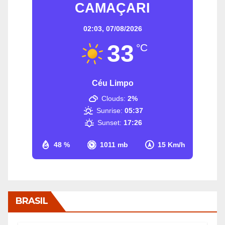
CAMAÇARI
02:03,
07/08/2026
33
°C
Céu Limpo
Clouds:
2%
Sunrise:
05:37
Sunset:
17:26
48 %
1011 mb
15 Km/h
BRASIL