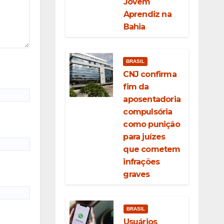
Jovem
Aprendiz na
Bahia
BRASIL
CNJ confirma
fim da
aposentadoria
compulsória
como punição
para juízes
que cometem
infrações
graves
BRASIL
Usuários