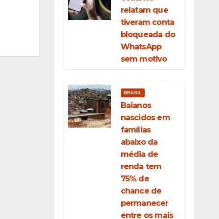
relatam que
tiveram conta
bloqueada do
WhatsApp
sem motivo
BRASIL
Baianos
nascidos em
famílias
abaixo da
média de
renda tem
75% de
chance de
permanecer
entre os mais