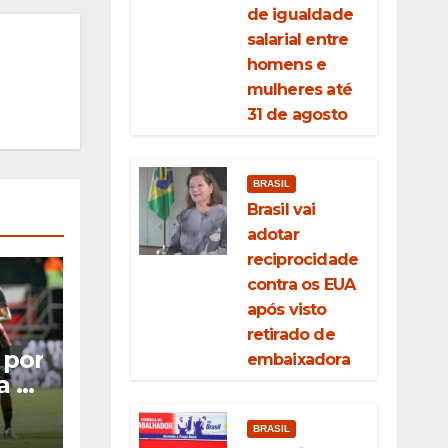
de igualdade
salarial entre
homens e
mulheres até
31 de agosto
BRASIL
Brasil vai
adotar
reciprocidade
contra os EUA
após visto
retirado de
 por
embaixadora
a o
as
BRASIL