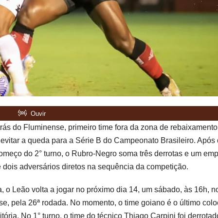
trás do Fluminense, primeiro time fora da zona de rebaixamento
ra evitar a queda para a Série B do Campeonato Brasileiro. Após
 começo do 2° turno, o Rubro-Negro soma três derrotas e um em
te dois adversários diretos na sequência da competição.
a, o Leão volta a jogar no próximo dia 14, um sábado, às 16h, n
ense, pela 26ª rodada. No momento, o time goiano é o último col
ória. No 1° turno, o time do técnico Thiago Carpini foi derrotad