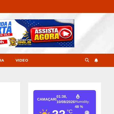
RA
VIDEO
01:38,
CAMAÇARI
Humidity:
10/08/2026
48 %
°C