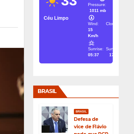
33
Pressure:
1011 mb
Céu Limpo
Wind:
Clouds:
15
2%
Km/h
Sunrise:
Sunset:
05:37
17:26
BRASIL
BRASIL
Defesa de
vice de Flávio