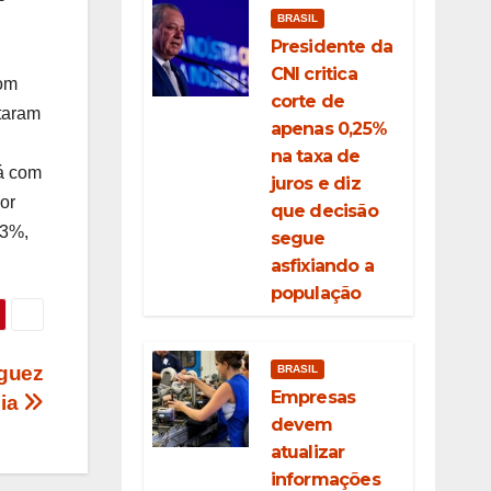
BRASIL
Presidente da
CNI critica
com
corte de
ataram
apenas 0,25%
na taxa de
á com
juros e diz
or
que decisão
,3%,
segue
asfixiando a
população
íguez
BRASIL
Empresas
hia
devem
atualizar
informações