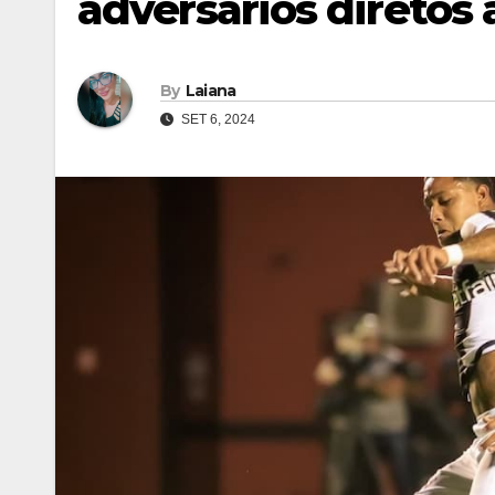
adversários diretos 
By
Laiana
SET 6, 2024