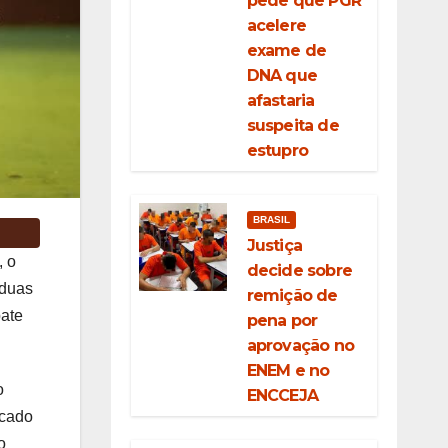
pede que PGR
acelere
exame de
DNA que
afastaria
suspeita de
estupro
BRASIL
Justiça
, o
decide sobre
 duas
remição de
pate
pena por
aprovação no
ENEM e no
o
ENCCEJA
ocado
o