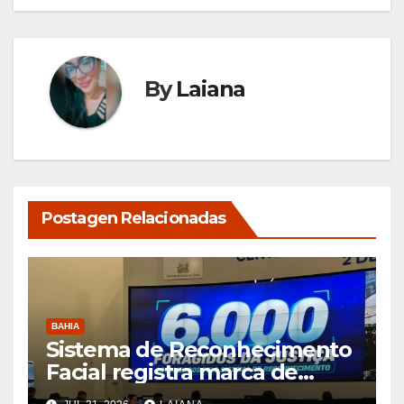
By
Laiana
Postagen Relacionadas
BAHIA
Sistema de Reconhecimento
Facial registra marca de
6.000 foragidos capturados