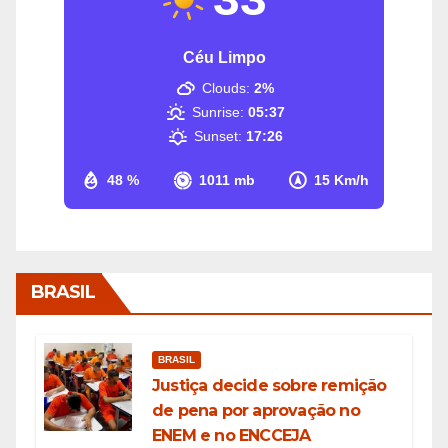
Céu Limpo
Clouds:
2%
Sunrise:
05:37
Sunset:
17:26
48 %
1011 mb
15 Km/h
BRASIL
BRASIL
Justiça decide sobre remição
de pena por aprovação no
ENEM e no ENCCEJA