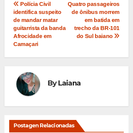
Navegação
Polícia Civil
Quatro passageiros
identifica suspeito
de ônibus morrem
de
de mandar matar
em batida em
Post
guitarrista da banda
trecho da BR-101
Afrocidade em
do Sul baiano
Camaçari
By
Laiana
Postagen Relacionadas