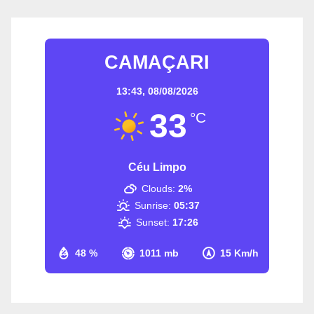
CAMAÇARI
13:43,
08/08/2026
33
°C
Céu Limpo
Clouds:
2%
Sunrise:
05:37
Sunset:
17:26
48 %
1011 mb
15 Km/h