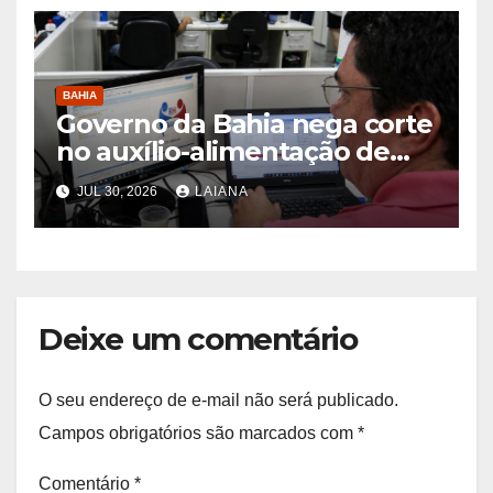
BAHIA
Governo da Bahia nega corte
no auxílio-alimentação de
servidores Reda
JUL 30, 2026
LAIANA
Deixe um comentário
O seu endereço de e-mail não será publicado.
Campos obrigatórios são marcados com
*
Comentário
*