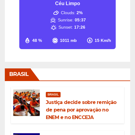
Céu Limpo
Clouds:
2%
Sunrise:
05:37
Sunset:
17:26
48 %
1011 mb
15 Km/h
BRASIL
BRASIL
Justiça decide sobre remição
de pena por aprovação no
ENEM e no ENCCEJA