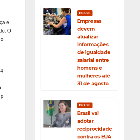
BRASIL
Empresas
ça e
devem
do. O
atualizar
 o
informações
de igualdade
salarial entre
homens e
,4
mulheres até
31 de agosto
a
ip
BRASIL
Brasil vai
adotar
reciprocidade
contra os EUA