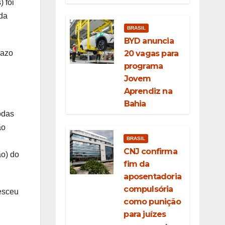
 foi
da
BRASIL
BYD anuncia
20 vagas para
razo
programa
Jovem
Aprendiz na
Bahia
odas
ão
BRASIL
CNJ confirma
ão) do
fim da
aposentadoria
compulsória
resceu
como punição
para juízes