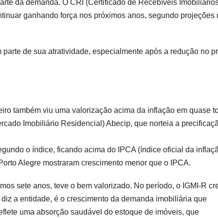
arte da demanda. O CRI (Certificado de Recebíveis Imobiliários)
ntinuar ganhando força nos próximos anos, segundo projeções 
am parte de sua atratividade, especialmente após a redução no p
leiro também viu uma valorização acima da inflação em quase t
rcado Imobiliário Residencial) Abecip, que norteia a precificaç
ndo o índice, ficando acima do IPCA (índice oficial da inflaç
Porto Alegre mostraram crescimento menor que o IPCA.
mos sete anos, teve o bem valorizado. No período, o IGMI-R c
iz a entidade, é o crescimento da demanda imobiliária que
flete uma absorção saudável do estoque de imóveis, que