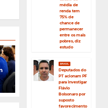
média de
renda tem
75% de
chance de
permanecer
entre os mais
pobres, diz
estudo
BRASIL
m
Deputados do
PT acionam PF
para investigar
al
Flávio
Bolsonaro por
 de
suposto
favorecimento