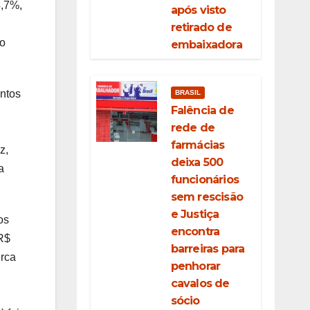
4,7%,
após visto
retirado de
to
embaixadora
entos
BRASIL
Falência de
rede de
farmácias
z,
deixa 500
a
funcionários
sem rescisão
e Justiça
os
encontra
R$
barreiras para
erca
penhorar
cavalos de
sócio