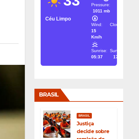
33
Pressure:
1011 mb
Céu Limpo
Wind:
Clouds:
15
2%
Km/h
Sunrise:
Sunset:
05:37
17:26
BRASIL
BRASIL
Justiça
decide sobre