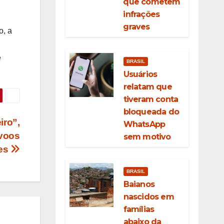
que cometem
infrações
graves
o, a
e
BRASIL
Usuários
relatam que
tiveram conta
bloqueada do
iro”,
WhatsApp
 voos
sem motivo
des
BRASIL
Baianos
nascidos em
famílias
abaixo da