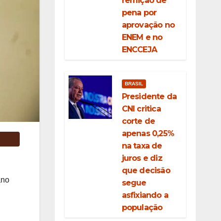
remição de
pena por
aprovação no
ENEM e no
ENCCEJA
BRASIL
Presidente da
CNI critica
corte de
apenas 0,25%
na taxa de
juros e diz
que decisão
ano
segue
asfixiando a
população