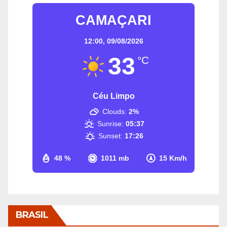
CAMAÇARI
12:00,
09/08/2026
33
°C
Céu Limpo
Clouds:
2%
Sunrise:
05:37
Sunset:
17:26
48 %
1011 mb
15 Km/h
BRASIL