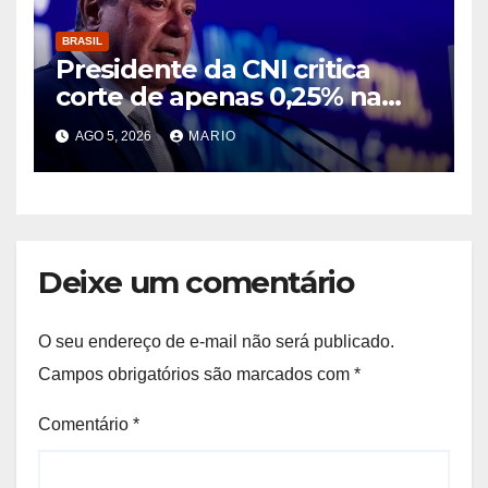
BRASIL
Presidente da CNI critica
corte de apenas 0,25% na
taxa de juros e diz que
AGO 5, 2026
MARIO
decisão segue asfixiando a
população
Deixe um comentário
O seu endereço de e-mail não será publicado.
Campos obrigatórios são marcados com
*
Comentário
*