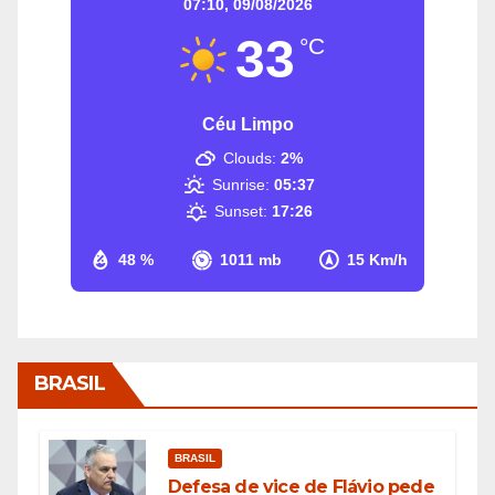
07:10,
09/08/2026
33
°C
Céu Limpo
Clouds:
2%
Sunrise:
05:37
Sunset:
17:26
48 %
1011 mb
15 Km/h
BRASIL
BRASIL
Defesa de vice de Flávio pede