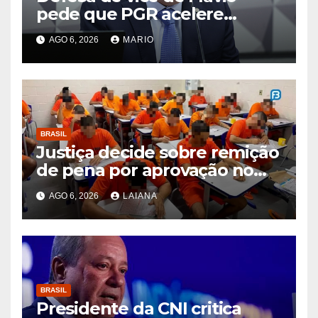
pede que PGR acelere
exame de DNA que afastaria
AGO 6, 2026
MARIO
suspeita de estupro
BRASIL
Justiça decide sobre remição
de pena por aprovação no
ENEM e no ENCCEJA
AGO 6, 2026
LAIANA
BRASIL
Presidente da CNI critica