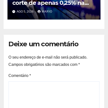
corte de apenas 0,25% na
taxa de juros e diz que
AGO 5, 2026
MARIO
decisão segue asfixiando a
população
Deixe um comentário
O seu endereço de e-mail não será publicado.
Campos obrigatórios são marcados com
*
Comentário
*