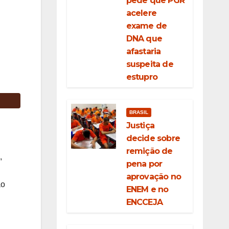
pede que PGR
acelere
exame de
DNA que
afastaria
suspeita de
estupro
BRASIL
Justiça
decide sobre
remição de
,
pena por
aprovação no
ão
ENEM e no
ENCCEJA