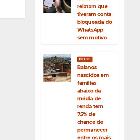
relatam que
tiveram conta
bloqueada do
WhatsApp
sem motivo
BRASIL
Baianos
nascidos em
famílias
abaixo da
média de
renda tem
75% de
chance de
permanecer
entre os mais