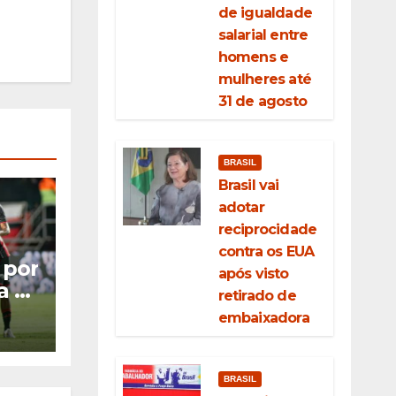
de igualdade
salarial entre
homens e
mulheres até
31 de agosto
BRASIL
Brasil vai
adotar
reciprocidade
contra os EUA
 por
após visto
a o
retirado de
as
embaixadora
BRASIL