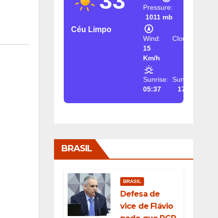
33
Pressure:
1011 mb
Céu Limpo
Wind:
Clouds:
15
2%
Km/h
Sunrise:
Sunset:
05:37
17:26
BRASIL
BRASIL
Defesa de
vice de Flávio