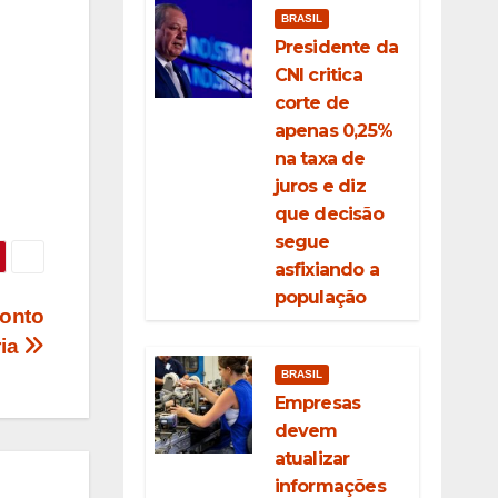
BRASIL
Presidente da
CNI critica
corte de
apenas 0,25%
na taxa de
juros e diz
que decisão
segue
asfixiando a
população
ronto
ria
BRASIL
Empresas
devem
atualizar
informações