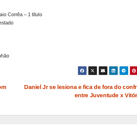
o Corrêa – 1 título
estado
anhão
com
Daniel Jr se lesiona e fica de fora do conf
entre Juventude x Vitó