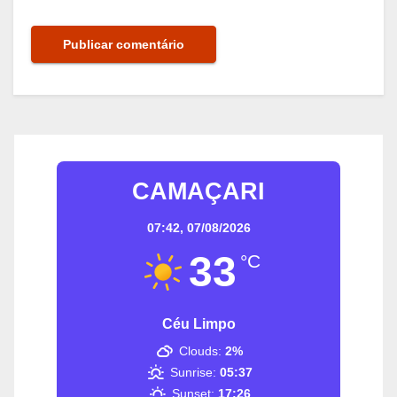
CAMAÇARI
07:42,
07/08/2026
33
°C
Céu Limpo
Clouds:
2%
Sunrise:
05:37
Sunset:
17:26