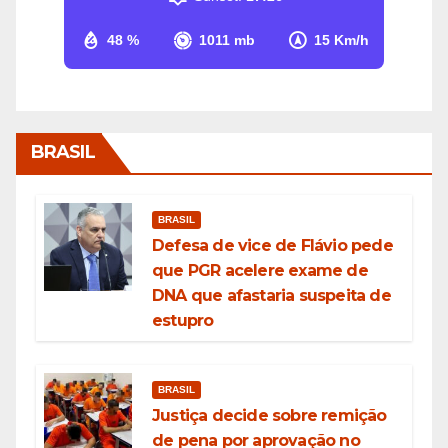
48 %
1011 mb
15 Km/h
BRASIL
BRASIL
Defesa de vice de Flávio pede
que PGR acelere exame de
DNA que afastaria suspeita de
estupro
BRASIL
Justiça decide sobre remição
de pena por aprovação no