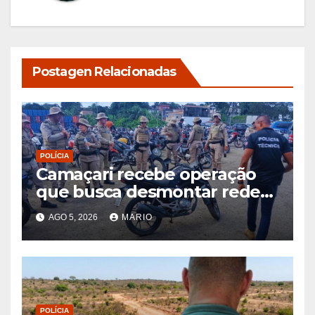
Postagen Relacionadas
POLÍCIA
Camaçari recebe operação
que busca desmontar rede
de receptação de veículos
AGO 5, 2026
MARIO
roubados e clonados
POLÍCIA