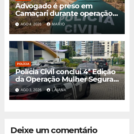
Advogado é preso em
Camaçari durante operação
contra fraudes envolvendo
AGO 4, 2026
MARIO
imóveis
POLÍCIA
Polícia Civil conclui 4ª Edição
da Operação Mulher Segura
2026 com 133 prisões e 1.815
AGO 3, 2026
LAIANA
diligências na Bahia
Deixe um comentário