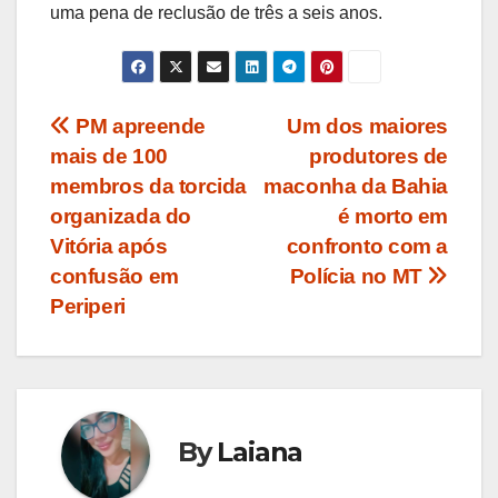
uma pena de reclusão de três a seis anos.
Navegação
PM apreende
Um dos maiores
mais de 100
produtores de
de
membros da torcida
maconha da Bahia
Post
organizada do
é morto em
Vitória após
confronto com a
confusão em
Polícia no MT
Periperi
By
Laiana