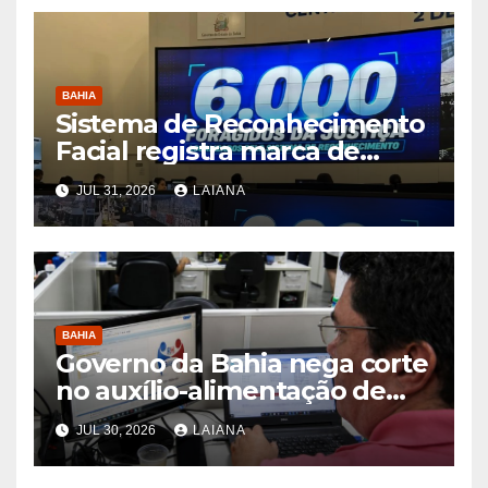
BAHIA
Sistema de Reconhecimento
Facial registra marca de
6.000 foragidos capturados
JUL 31, 2026
LAIANA
na Bahia, diz SSP
BAHIA
Governo da Bahia nega corte
no auxílio-alimentação de
servidores Reda
JUL 30, 2026
LAIANA