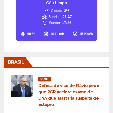
Céu Limpo
Clouds:
2%
Sunrise:
05:37
Sunset:
17:26
48 %
1011 mb
15 Km/h
BRASIL
BRASIL
Defesa de vice de Flávio pede
que PGR acelere exame de
DNA que afastaria suspeita de
estupro