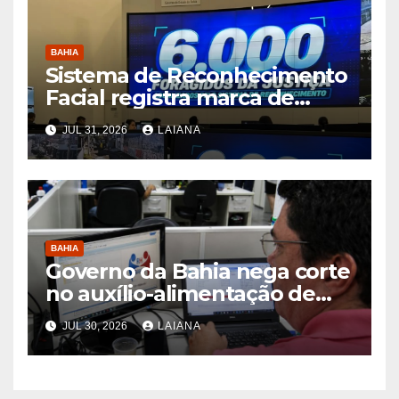
BAHIA
Sistema de Reconhecimento
Facial registra marca de
6.000 foragidos capturados
JUL 31, 2026
LAIANA
na Bahia, diz SSP
BAHIA
Governo da Bahia nega corte
no auxílio-alimentação de
servidores Reda
JUL 30, 2026
LAIANA