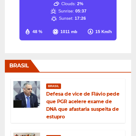
Clouds:
2%
Sunrise:
05:37
Sunset:
17:26
48 %
1011 mb
15 Km/h
BRASIL
BRASIL
Defesa de vice de Flávio pede
que PGR acelere exame de
DNA que afastaria suspeita de
estupro