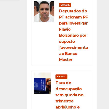
BRASIL
Deputados do
PT acionam PF
para investigar
Flávio
Bolsonaro por
suposto
favorecimento
ao Banco
Master
BRASIL
Taxa de
desocupação
tem queda no
trimestre
abril/junho e