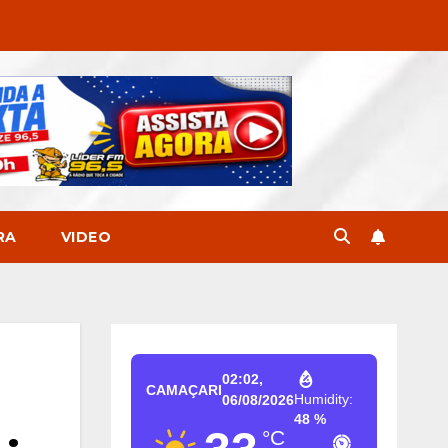
RA
VIDEO
02:02,
CAMAÇARI
Humidity:
06/08/2026
48 %
°C