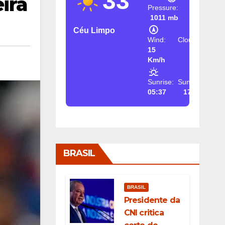
33
ira
Pressure:
1011 mb
Céu Limpo
Wind:
Clouds:
15
2%
Km/h
Sunrise:
Sunset:
05:37
17:26
BRASIL
BRASIL
Presidente da
CNI critica