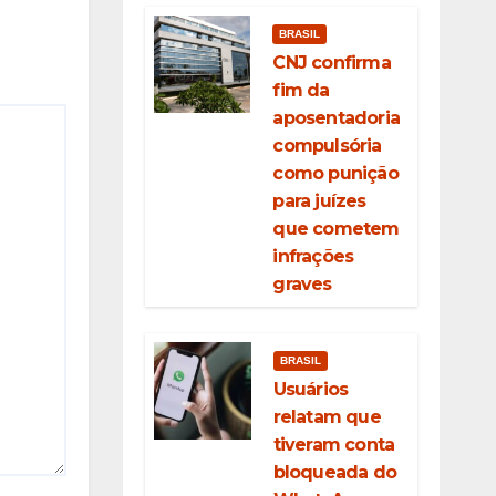
BRASIL
CNJ confirma
fim da
aposentadoria
compulsória
como punição
para juízes
que cometem
infrações
graves
BRASIL
Usuários
relatam que
tiveram conta
bloqueada do