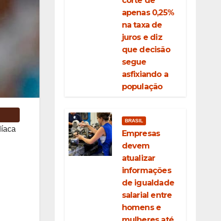
corte de
apenas 0,25%
na taxa de
juros e diz
que decisão
segue
asfixiando a
população
BRASIL
díaca
Empresas
devem
atualizar
informações
de igualdade
salarial entre
homens e
mulheres até