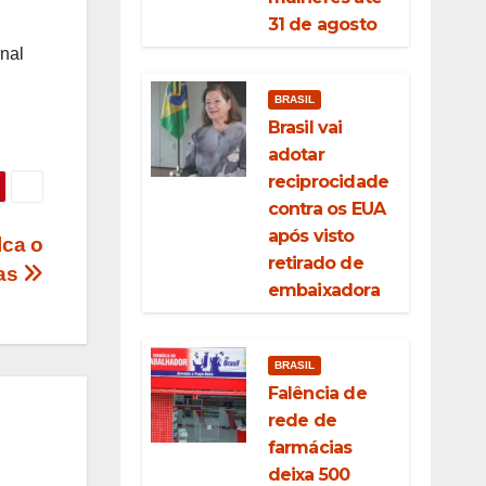
31 de agosto
onal
BRASIL
Brasil vai
adotar
reciprocidade
contra os EUA
após visto
lca o
retirado de
nas
embaixadora
BRASIL
Falência de
rede de
farmácias
deixa 500