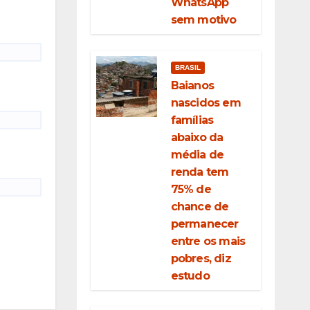
WhatsApp
sem motivo
BRASIL
Baianos
nascidos em
famílias
abaixo da
média de
renda tem
75% de
chance de
permanecer
entre os mais
pobres, diz
estudo