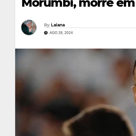
Morumbi, morre em S
By
Laiana
AGO 28, 2024