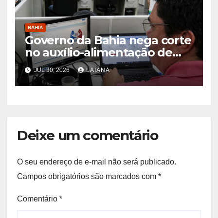
BAHIA
Governo da Bahia nega corte
no auxílio-alimentação de
servidores Reda
JUL 30, 2026
LAIANA
Deixe um comentário
O seu endereço de e-mail não será publicado.
Campos obrigatórios são marcados com
*
Comentário
*