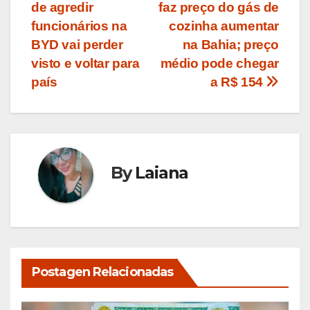
de agredir
faz preço do gás de
de
funcionários na
cozinha aumentar
Post
BYD vai perder
na Bahia; preço
visto e voltar para
médio pode chegar
país
a R$ 154
By
Laiana
Postagen Relacionadas