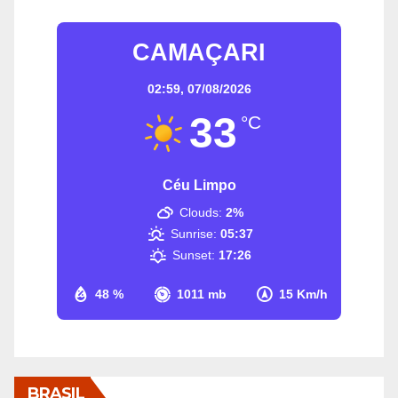
CAMAÇARI
02:59,
07/08/2026
33
°C
Céu Limpo
Clouds:
2%
Sunrise:
05:37
Sunset:
17:26
48 %
1011 mb
15 Km/h
BRASIL