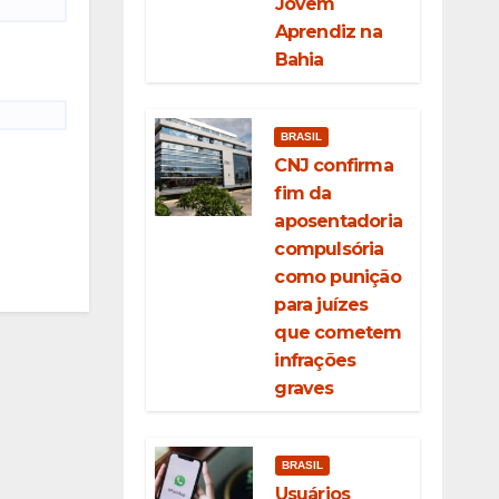
Jovem
Aprendiz na
Bahia
BRASIL
CNJ confirma
fim da
aposentadoria
compulsória
como punição
para juízes
que cometem
infrações
graves
BRASIL
Usuários