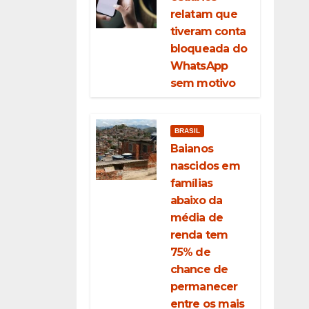
relatam que
tiveram conta
bloqueada do
WhatsApp
sem motivo
BRASIL
Baianos
nascidos em
famílias
abaixo da
média de
renda tem
75% de
chance de
permanecer
entre os mais