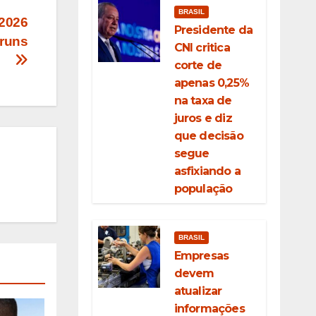
BRASIL
-2026
Presidente da
óruns
CNI critica
corte de
apenas 0,25%
na taxa de
juros e diz
que decisão
segue
asfixiando a
população
BRASIL
Empresas
devem
atualizar
informações