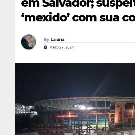
em Salvador; suspeit
‘mexido’ com sua c
By
Laiana
MAIO 27, 2024