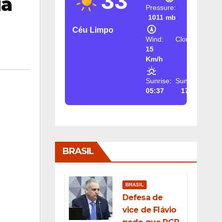
33
ia
Pressure:
1011 mb
Céu Limpo
Wind:
Clouds:
15
2%
Km/h
Sunrise:
Sunset:
05:37
17:26
BRASIL
BRASIL
Defesa de
vice de Flávio