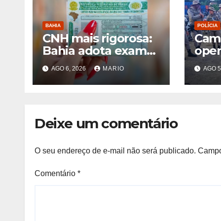
BAHIA
POLÍCIA
CNH mais rigorosa:
Cama
Bahia adota exame
oper
toxicológico para
desm
AGO 6, 2026
MARIO
AGO 5
novos motoristas
rece
das categorias A e B
veíc
clon
Deixe um comentário
O seu endereço de e-mail não será publicado.
Campo
Comentário
*