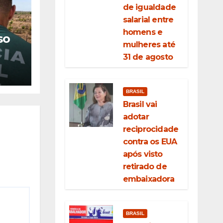
de igualdade
salarial entre
homens e
so
mulheres até
31 de agosto
ão
veis
BRASIL
Brasil vai
adotar
reciprocidade
contra os EUA
após visto
retirado de
embaixadora
BRASIL