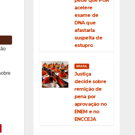
pede que PGR
acelere
exame de
DNA que
afastaria
suspeita de
estupro
ião
BRASIL
sobre
Justiça
decide sobre
remição de
pena por
aprovação no
ENEM e no
ENCCEJA