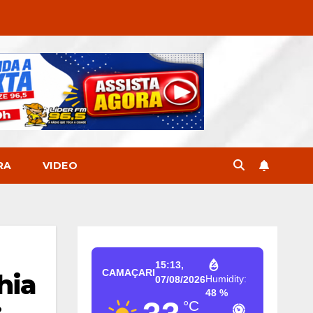
RA
VIDEO
15:13,
CAMAÇARI
hia
Humidity:
07/08/2026
48 %
°C