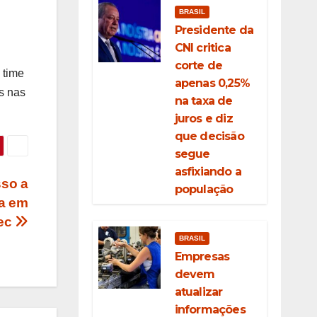
BRASIL
Presidente da
CNI critica
corte de
 time
apenas 0,25%
s nas
na taxa de
juros e diz
que decisão
segue
asfixiando a
sso a
população
ta em
dec
BRASIL
Empresas
devem
atualizar
informações