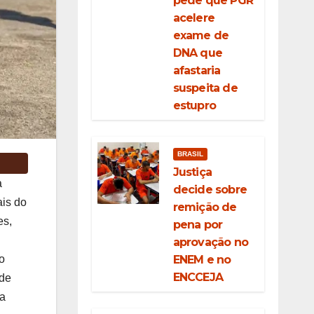
pede que PGR
acelere
exame de
DNA que
afastaria
suspeita de
estupro
BRASIL
Justiça
a
decide sobre
ais do
remição de
es,
pena por
aprovação no
ENEM e no
o
ENCCEJA
 de
da