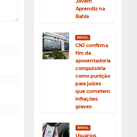
Jovem
Aprendiz na
Bahia
BRASIL
CNJ confirma
fim da
aposentadoria
compulsória
como punição
para juízes
que cometem
infrações
graves
BRASIL
Usuários