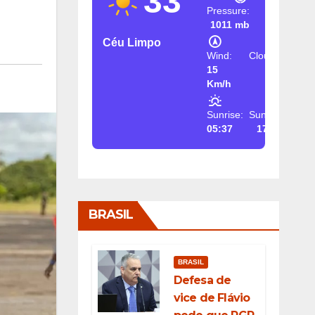
33
Pressure:
1011 mb
Céu Limpo
Wind:
Clouds:
15
2%
Km/h
Sunrise:
Sunset:
05:37
17:26
BRASIL
BRASIL
Defesa de
vice de Flávio