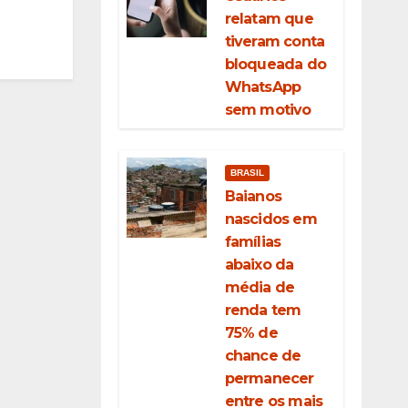
relatam que
tiveram conta
bloqueada do
WhatsApp
sem motivo
BRASIL
Baianos
nascidos em
famílias
abaixo da
média de
renda tem
75% de
chance de
permanecer
entre os mais