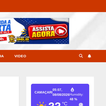
RA
VIDEO
05:07,
CAMAÇARI
Humidity:
08/08/2026
48 %
°C