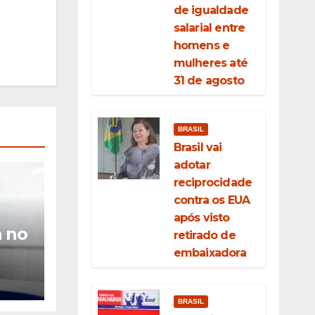
de igualdade
salarial entre
homens e
mulheres até
31 de agosto
BRASIL
Brasil vai
adotar
reciprocidade
contra os EUA
após visto
a no
retirado de
embaixadora
om a
a
de
BRASIL